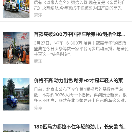
后有《以家人之名》强势入营,现在又是《亲爱的自
己》火热续航,今年真的不愧被誉为国产剧的高光
年。纵观这些热播剧,我们不难发现它们都有一个相
菏泽
同的主题——时下年轻人
首款突破300万中国神车哈弗H6剑指全球之巅
3月27日，“神车H6 300万 哈弗十冠嘉年华”的首场
盛典在今日头条等数十家平台同步启动直播，与全民
共享这一“头条时刻”。
菏泽
价格不高 动力出色 哈弗H2才是年轻人的菜
日前，北京市公布了今年第4期摇号的基数序号总
数，本期约3076人抢一个指标，再创历史新高。很
多人不明白，既然在北京想要开上自己的车这么难，
为何还有这么多的人前赴后继？答案就在于汽车给生
菏泽
活带来的品质改变。那么
180匹马力都拉不住年轻的劲儿，长安欧尚X5运动实力爆表