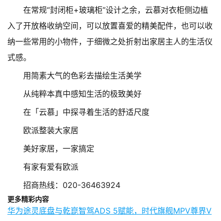
在常规“封闭柜+玻璃柜”设计之余，云慕对衣柜侧边植
入了开放格收纳空间，可以放置喜爱的精美配件，也可以收
纳一些常用的小物件，于细微之处折射出家居主人的生活仪
式感。
用简素大气的色彩去描绘生活美学
从纯粹本真中感知生活的极致美好
在「云慕」中探寻着生活的舒适尺度
欧派整装大家居
美好家居，一家搞定
有家有爱有欧派
招商热线：020-36463924
更多精彩内容
华为途灵底盘与乾崑智驾ADS 5赋能，时代旗舰MPV尊界V