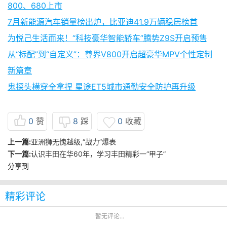
800、680上市
7月新能源汽车销量榜出炉，比亚迪41.9万辆稳居榜首
为悦己生活而来！“科技豪华智能轿车”腾势Z9S开启预售
从“标配”到“自定义”：尊界V800开启超豪华MPV个性定制
新篇章
鬼探头横穿全拿捏 星途ET5城市通勤安全防护再升级
0
赞
8
踩
0
收藏
上一篇:
亚洲狮无愧越级,“战力”爆表
下一篇:
认识丰田在华60年，学习丰田精彩一“甲子”
分享到
精彩评论
暂无评论...