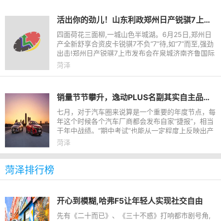
活出你的劲儿！山东利政郑州日产锐骐7上市发布会济南站圆满收官
四面荷花三面柳,一城山色半城湖。6月25日,郑州日
产全新舒享合资皮卡锐骐7不负“7”待,如“7”而至,强劲
出击!郑州日产锐骐7上市发布会在泉城济南齐鲁国际
美食广场隆重开幕,30余种车型。在奔赴“有劲儿生
菏泽
活”的漫漫长路
销量节节攀升，逸动PLUS名副其实自主品牌家轿销量王
七月，对于汽车圈来说算是一个重要的年度节点，每
年这个时候各个汽车厂商都会发布自家“捷报”，相当
于年中战绩。“期中考试”也能从一定程度上反映出产
品的综合实力以及消费者的认可度，有国民家轿之称
菏泽
的逸动PLUS这
菏泽排行榜
开心到模糊,哈弗F5让年轻人实现社交自由
先有《二十而已》、《三十不惑》打响都市剧号角,