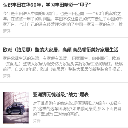
认识丰田在华60年，学习丰田精彩一“甲子”
今年是丰田进入中国的60周年，也是丰田迈向下一个60年的起始之
年。在整整一甲子的时间里，丰田不仅让自己的汽车走进了中国的千
家万户，也让自己的造车经营理念影响了中国一家又一家的车企，推
动整个中国汽车产业的向
菏泽
欧派（铂尼思）整装大家居，高颜 高品领衔美好家居生活
家是承载生活的港湾，有家便有温暖。 因家而生，向美而行，欧派
（铂尼思）整装大家居为服务亿万家庭对美好家居生活的向往，砥砺
前行。自2018年起，欧派（铂尼思）整装大家居创新整装合作模式，
合作各地头部装企，软硬
菏泽
亚洲狮无愧越级,“战力”爆表
对于准备购车的你来说,是否遇到过“A级车小,B级车
贵”这样的选车困境呢?如果感同身受,那么下面要聊
的车型,或许正对你的喜好。
菏泽