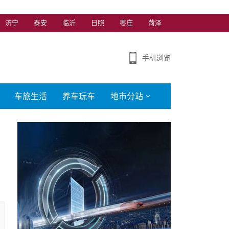
济宁
泰安
临沂
日照
枣庄
菏泽
手机浏览
车旅生活
养车玩车
地市分站