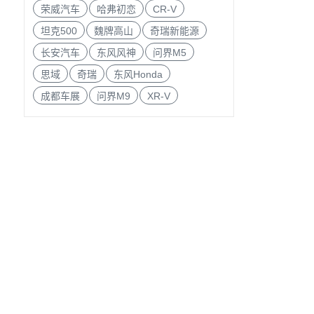
荣威汽车
哈弗初恋
CR-V
坦克500
魏牌高山
奇瑞新能源
长安汽车
东风风神
问界M5
思域
奇瑞
东风Honda
成都车展
问界M9
XR-V