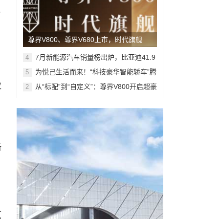
升
尊界V800、尊界V680上市，时代旗舰
MPV开启全维奢适新境
7月新能源汽车销量榜出炉，比亚迪41.9
4
万辆稳居榜首
为悦己生活而来！“科技豪华智能轿车”腾
5
势Z9S开启预售
仅
从“标配”到“自定义”：尊界V800开启超豪
2
华MPV个性定制新篇章
新
、
人