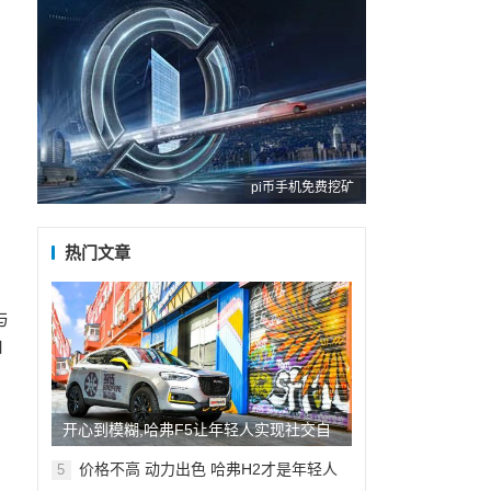
pi币手机免费挖矿
。
热门文章
与
由
开心到模糊,哈弗F5让年轻人实现社交自
由
价格不高 动力出色 哈弗H2才是年轻人
5
的菜