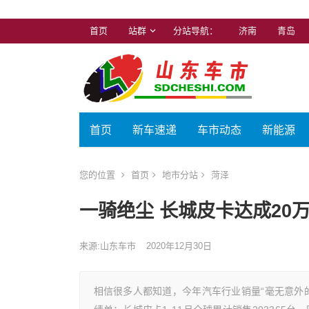
首页
站群
分站导航：
济南
青岛
首页
新车速递
车市动态
新能源
您的位置
首页
地市分站
菏泽
一骑绝尘 长城皮卡达成20
来源:山东车市
2020年12月30日
相信很多人都知道，今年汽车行业销量“毫无意外