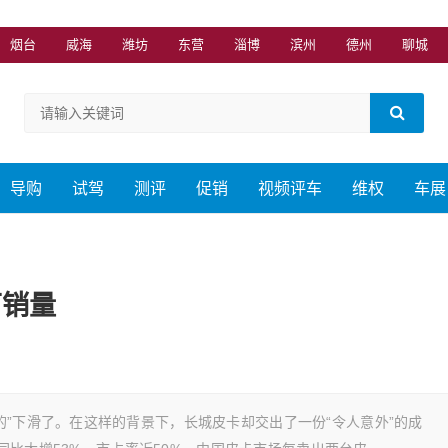
烟台
威海
潍坊
东营
淄博
滨州
德州
聊城
导购
试驾
测评
促销
视频评车
维权
车展
万销量
的”下滑了。在这样的背景下，长城皮卡却交出了一份“令人意外”的成