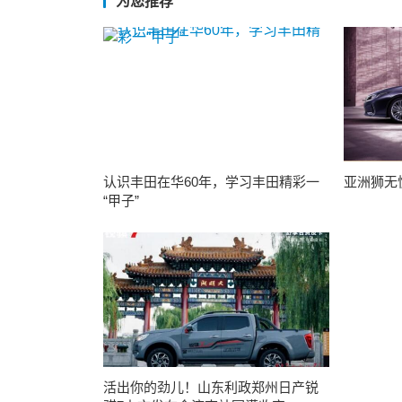
为您推荐
认识丰田在华60年，学习丰田精彩一
亚洲狮无愧
“甲子”
活出你的劲儿！山东利政郑州日产锐