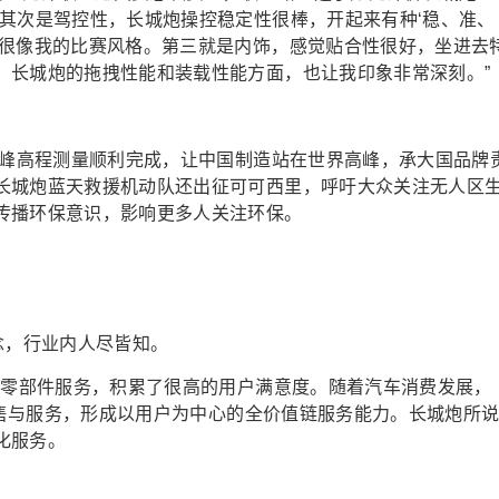
；其次是驾控性，长城炮操控稳定性很棒，开起来有种‘稳、准、
，很像我的比赛风格。第三就是内饰，感觉贴合性很好，坐进去
，长城炮的拖拽性能和装载性能方面，也让我印象非常深刻。”
珠峰高程测量顺利完成，让中国制造站在世界高峰，承大国品牌
长城炮蓝天救援机动队还出征可可西里，呼吁大众关注无人区
传播环保意识，影响更多人关注环保。
念，行业内人尽皆知。
和零部件服务，积累了很高的用户满意度。随着汽车消费发展，
善销售与服务，形成以用户为中心的全价值链服务能力。长城炮所
化服务。