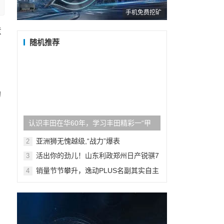
手机免费挖矿
意
随机推荐
出
的
认识丰田在华60年，学习丰田精彩一“甲
子”
亚洲狮无愧越级,“战力”爆表
2
活出你的劲儿！山东利政郑州日产锐骐7
3
上市发布会济南站圆满收官
销量节节攀升，逸动PLUS名副其实自主
4
品牌家轿销量王