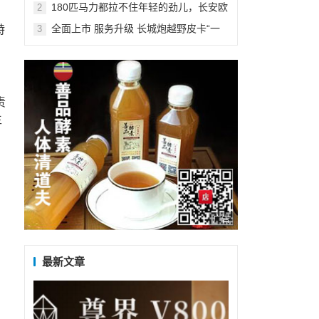
180匹马力都拉不住年轻的劲儿，长安欧
2
尚X5运动实力爆表
全面上市 服务升级 长城炮越野皮卡“一
特
3
炮而红”
责
生
广告
最新文章
说