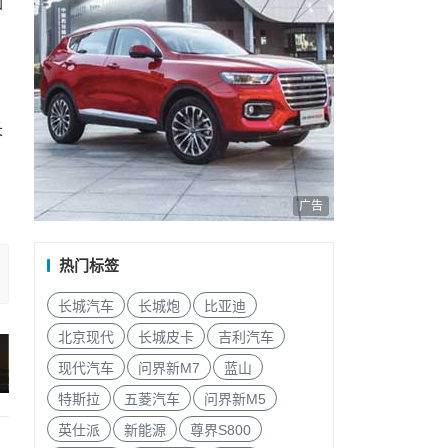
如
长
，
广告
热门标签
长城汽车
长城炮
比亚迪
北京现代
长城皮卡
吉利汽车
现代汽车
问界新M7
蓝山
特斯拉
五菱汽车
问界新M5
英仕派
新能源
尊界S800