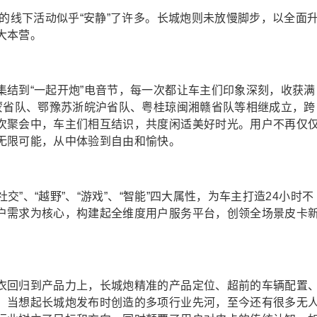
主的线下活动似乎“安静”了许多。长城炮则未放慢脚步，以全面
大本营。
集结到“一起开炮”电音节，每一次都让车主们印象深刻，收获满
辽蒙省队、鄂豫苏浙皖沪省队、粤桂琼闽湘赣省队等相继成立，跨
次聚会中，车主们相互结识，共度闲适美好时光。用户不再仅
无限可能，从中体验到自由和愉快。
交”、“越野”、“游戏”、“智能”四大属性，为车主打造24小时不
户需求为核心，构建起全维度用户服务平台，创领全场景皮卡
衣回归到产品力上，长城炮精准的产品定位、超前的车辆配置
。当想起长城炮发布时创造的多项行业先河，至今还有很多无