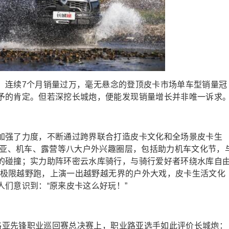
0辆，连续7个月销量过万，毫无悬念的登顶皮卡市场单车型销量冠
予的肯定。但若深挖长城炮，便能发现销量增长并非唯一诉求
加强了力度，不断通过跨界联合打造皮卡文化和全场景皮卡生
路亚、机车、露营等八大户外兴趣圈层，包括助力机车文化节，
的碰撞；实力助阵环密云水库骑行，与骑行爱好者环绕水库自
拉雅极限越野跑，上演一出越野越无界的户外大戏，皮卡生活文化
们意识到：“原来皮卡这么好玩！”
-路亚先锋职业巡回赛总决赛上，职业路亚选手如此评价长城炮：