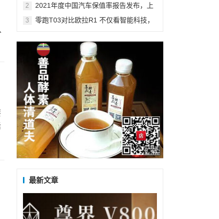
迎来X新灵魂
2021年度中国汽车保值率报告发布，上
2
汽乘用车旗下多款车型登顶细分市场冠
零跑T03对比欧拉R1 不仅看智能科技，
3
军！
从
还得看综合实力！
要
活
广告
最新文章