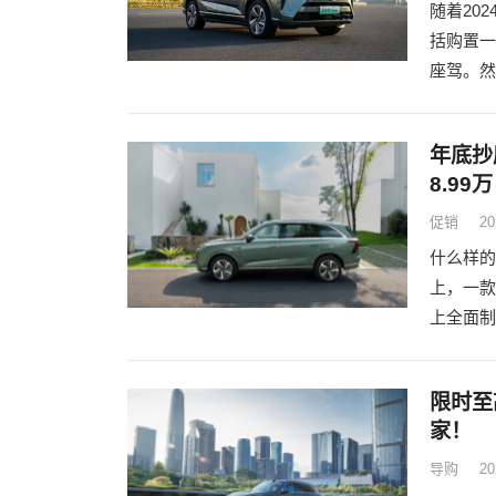
随着20
括购置一
座驾。然
年底抄
8.99万
促销
20
什么样的
上，一款
上全面制
限时至
家！
导购
20