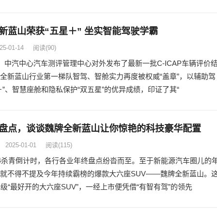
新蓝山荣获“五星＋” 坐实智能驾驶学霸
25-01-14
阅读
(90)
日，中汽中心汽车测评管理中心对外发布了最新一批C-ICAP车辆评价
全新蓝山行业第一梯队智驾、智舱实力再度被权威“盖章”，以辅助驾
＋”、智慧座舱和隐私保护“双五星”的优异成绩，印证了其“
盘点，谈谈魏牌全新蓝山让你惊艳的科技豪华配置
2025-01-01
阅读
(115)
24杀青倒计时，各行各业年终盘点纷沓而至。至于新能源汽车圈儿的
就不得不提及今年持续霸榜的爆款大六座SUV——魏牌全新蓝山。
元级“最好开的大六座SUV”，一经上市便凭借“有智有驾”的领先