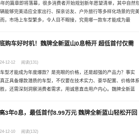
24年的篇章即将落幕，很多消费者开始规划新年愿望清单，其中自然
辆能够完美适应全家出行、探亲访友、户外旅行等多样化场景的完
而，市场上车型繁多，令人目不暇接，究竟哪一款车才能成为最
底购车好时机！魏牌全新蓝山0息畅开 超低首付仅需
24-12-12
阅读
(131)
车型才能成为年度爆款？是亮眼的价格，还是超强的产品力？事实
真正具备爆款潜质的车型，不仅要在技术实力、豪华配置、价格体
胜，还需深刻洞察消费者需求，用诚意直击用户内心。魏牌全新蓝
高3年0息，最低首付8.99万元 魏牌全新蓝山轻松开回
24-12-10
阅读
(132)