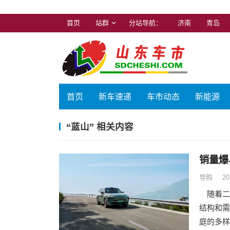
首页
站群
分站导航：
济南
青岛
首页
新车速递
车市动态
新能源
“蓝山” 相关内容
销量爆
导购
20
随着二
结构和需
庭的多样