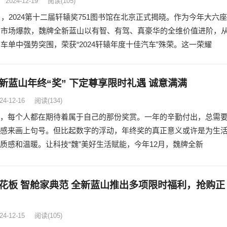
2024-12-19
阅读
(105)
8日，2024第十二届轩辕奖751图书馆在北京正式揭晓。作为今年大六座
分市场爆款，魏牌全新蓝山以有智、有驾、真豪华的全维价值进阶，
名车单中强势突围，荣获“2024轩辕年度十佳汽车”殊荣。这一荣耀
新蓝山年终“奖” 下定尊享限时礼遇 诚意满满
24-12-16
阅读
(134)
，每个人都在期待着属于自己的那份奖赏。一年的辛勤付出，总需
感来画上句号。但比起数字的浮动，年终奖的真正意义或许是为生
质感和温暖。让科技“魏”美好生活赋能，今年12月，魏牌全新
花板 智舱家典范 全新蓝山推出多项限时福利，抢购正
24-12-15
阅读
(105)