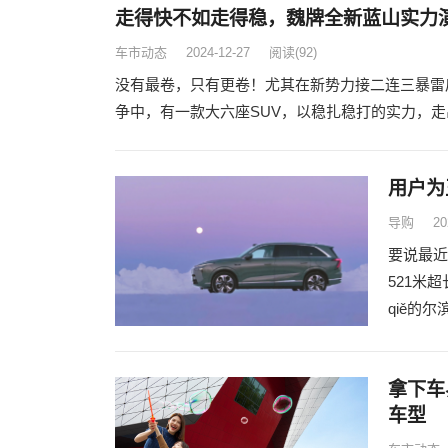
走得快不如走得稳，魏牌全新蓝山实力演
车市动态
2024-12-27
阅读
(92)
没有最卷，只有更卷！尤其在新势力接二连三暴雷
争中，有一款大六座SUV，以稳扎稳打的实力，走
用户为
导购
20
要说最近
521米
qiě的
拿下车
车型