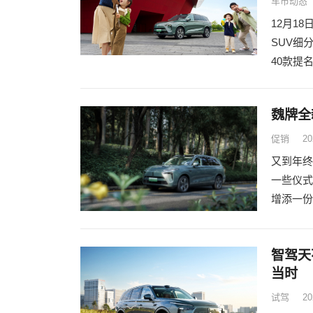
车市动态
12月1
SUV细
40款提
魏牌全
促销
20
又到年终
一些仪式
增添一份
智驾天
当时
试驾
20