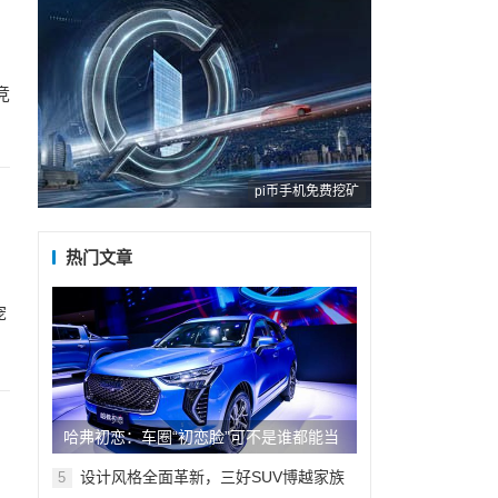
竞
pi币手机免费挖矿
热门文章
宠
哈弗初恋：车圈“初恋脸”可不是谁都能当
的！
设计风格全面革新，三好SUV博越家族
5