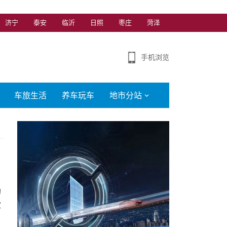
济宁
泰安
临沂
日照
枣庄
菏泽
手机浏览
车旅生活
养车玩车
地市分站
的
家