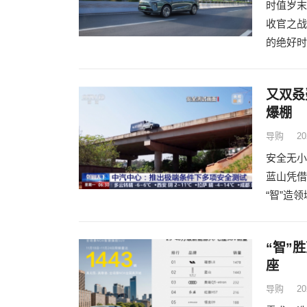
时值岁末
收官之战
的绝好时
又双叒
爆棚
导购
20
安全无小
蓝山凭借
“智”造
“智”
座
导购
20