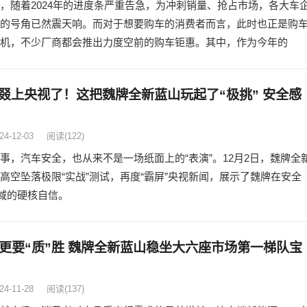
，随着2024年的进度条严重告急，为冲刺销量、抢占市场，各大车
的号角已然震天响。而对于想要购车的消费者而言，此时也正是购
机，不少厂商都会推出力度空前的购车钜惠。其中，作为今年的
叕上央视了！这把魏牌全新蓝山玩起了“极挑” 安全感
24-12-03
阅读
(122)
事，汽车安全，也从来不是一场纸面上的“表演”。12月2日，魏牌全
高空坠落极限“实战”测试，再度“霸屏”央视新闻，展示了魏牌在安全
领域的硬核自信。
胜更要“质”胜 魏牌全新蓝山稳坐大六座市场第一梯队宝
24-11-28
阅读
(137)