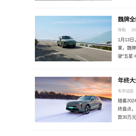
魏牌全
导购
20
1月13
果，魏牌
驶“五星
年终大
车市动态
随着20
终盘点，
款30万