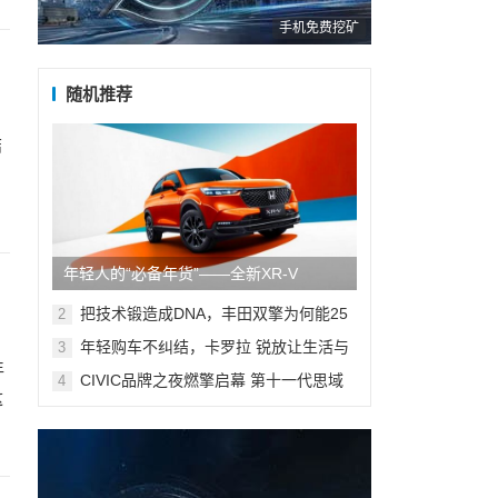
手机免费挖矿
随机推荐
结
年轻人的“必备年货”——全新XR-V
把技术锻造成DNA，丰田双擎为何能25
2
年独霸行业C位？
年轻购车不纠结，卡罗拉 锐放让生活与
3
年
众不同
CIVIC品牌之夜燃擎启幕 第十一代思域
4
这
HATCHBACK全擎上市