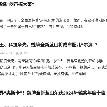
绎“闷声搞大事”
后，中国车市全面演绎着“热辣滚烫”的淘汰赛。然而，在这样激烈的
出了一条独属于自己的“花路”：四上央视、月销持续6
王、科技争先，魏牌全新蓝山将成车圈儿“尔滨”？
24-12-23
阅读
(120)
热度最高，毫无疑问“尔滨”顶流。冰雪大世界晶莹剔透的梦幻冰雕、
超长“出溜滑”，中央大街金属扶手加装绒布、万物皆可糖葫芦……花式
尔滨再次证明了“顾客至上”的硬道理。无独有偶，在汽车圈
界“奥斯卡”！魏牌全新蓝山荣获2024轩辕奖年度十佳