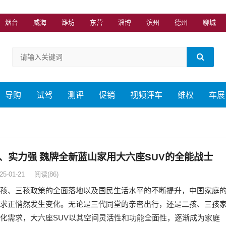
烟台
威海
潍坊
东营
淄博
滨州
德州
聊城
导购
试驾
测评
促销
视频评车
维权
车展
、实力强 魏牌全新蓝山家用大六座SUV的全能战士
25-01-21
阅读
(86)
孩、三孩政策的全面落地以及国民生活水平的不断提升，中国家庭
求正悄然发生变化。无论是三代同堂的亲密出行，还是二孩、三孩
化需求，大六座SUV以其空间灵活性和功能全面性，逐渐成为家庭