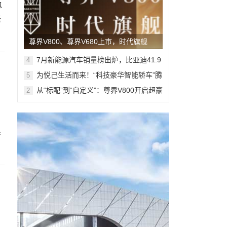
包
美
尊界V800、尊界V680上市，时代旗舰
MPV开启全维奢适新境
7月新能源汽车销量榜出炉，比亚迪41.9
4
万辆稳居榜首
为悦己生活而来！“科技豪华智能轿车”腾
5
势Z9S开启预售
从“标配”到“自定义”：尊界V800开启超豪
2
华MPV个性定制新篇章
系