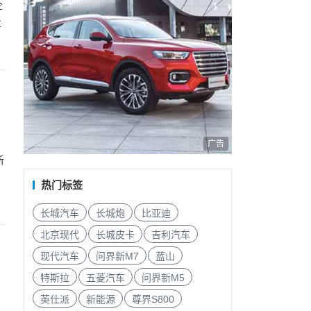
企
车
广告
新
热门标签
长城汽车
长城炮
比亚迪
北京现代
长城皮卡
吉利汽车
现代汽车
问界新M7
蓝山
特斯拉
五菱汽车
问界新M5
英仕派
新能源
尊界S800