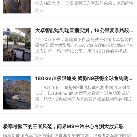
注入强劲动力。这份凝聚三方智慧的成果，以系统性
的“五维安全”理念，为中国智能驾驶产业构筑起一张
测评
坚实的360°防护网
大卓智能端到端直播实测，16公里复杂路段挑战成功
4月20日下午，奇瑞旗下自动驾驶子公司大卓智能自
研“端到端大模型城市NOA（城市领航辅助驾驶）”在
上海进行一场全程16公里、历时40分钟的直播试
驾，重磅推出基于端到端大模型与英伟达Thor芯片
测评
的城市领航辅助驾驶系统
180km/h极限通关 腾势N9获得全球鱼钩测试最高速认证
4月16日，腾势N9通过权威机构中国汽研测试
认证，以180km/h的速度再次刷新全球鱼钩测试纪
录。腾势N9也成为国内首款获得权威机构鱼钩测试
认证的车型。之前，在腾势N9发布会上官方公布的
测评
鱼钩测试成绩是160km/h，在安
极寒考验下的王者风范，问界M9中汽中心冬测大放异彩
随着新能源汽车市场的蓬勃发展和竞争的加剧，消费者对车辆的性能