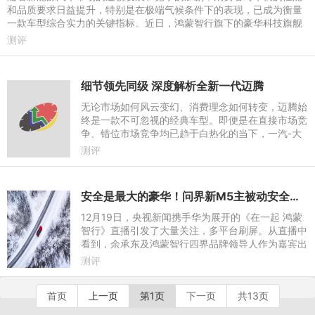
和品质要求日益提升，特别是在极端气候条件下的表现，已成为衡量
一款车型综合实力的关键指标。近日，鸿蒙智行旗下的豪华科技旗舰
SUV问界M9，在中汽中心
测评
细节领先同级 深度解析全新一代迈腾
无论市场如何风云变幻、消费理念如何转变，迈腾始
终是一款不可忽视的经典车型。即便是在直接市场竞
争、错位市场竞争均已趋于白热化的当下，一汽-大
众迈腾始终以将近2万的月销量牢牢占据着B级车市
测评
场的标杆地位。
安全是最大的豪华！问界新M5主被动安全拉满
12月19日，央视新闻携手华为展开的《在一起 鸿蒙
智行》直播引发了大量关注，多平台刷屏。从直播中
看到，余承东及鸿蒙智行四界品牌领导人作为嘉宾出
席，与撒贝宁、尼格买提等知名主持人共同探讨新能
测评
源汽车市场发展之路
首页
上一页
第1页
下一页
共13页