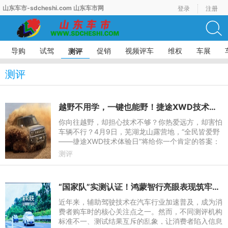
山东车市-sdcheshi.com 山东车市网
登录
注册
导购
试驾
促销
视频评车
维权
车展
测评
测评
越野不用学，一键也能野！捷途XWD技术体验日，硬核实力即将揭晓
你向往越野，却担心技术不够？你热爱远方，却害怕
车辆不行？4月9日，芜湖龙山露营地，“全民皆爱野
——捷途XWD技术体验日”将给你一个肯定的答案：
越野不用学，一键也能野。本次活动，捷途汽车将向
测评
媒体开放体验其全球
“国家队”实测认证！鸿蒙智行亮眼表现筑牢辅助驾驶安全防线
近年来，辅助驾驶技术在汽车行业加速普及，成为消
费者购车时的核心关注点之一。然而，不同测评机构
标准不一、测试结果互斥的乱象，让消费者陷入信息