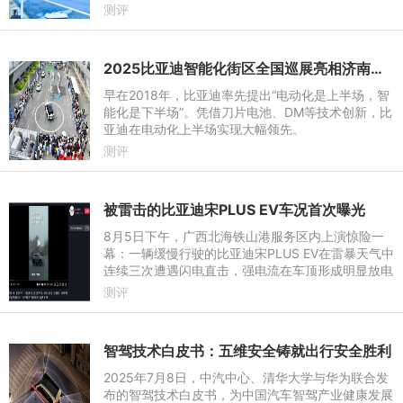
迷雾，难以判断究竟哪种辅助驾驶系统真正安全可
测评
靠。
2025比亚迪智能化街区全国巡展亮相济南｜让好技术人人可享
早在2018年，比亚迪率先提出“电动化是上半场，智
能化是下半场”。凭借刀片电池、DM等技术创新，比
亚迪在电动化上半场实现大幅领先。
测评
被雷击的比亚迪宋PLUS EV车况首次曝光
8月5日下午，广西北海铁山港服务区内上演惊险一
幕：一辆缓慢行驶的比亚迪宋PLUS EV在雷暴天气中
连续三次遭遇闪电直击，强电流在车顶形成明显放电
现象，据了解车内女性驾驶员全程未受伤害，并已按
测评
原计划继续广西旅程。
智驾技术白皮书：五维安全铸就出行安全胜利
2025年7月8日，中汽中心、清华大学与华为联合发
布的智驾技术白皮书，为中国汽车智驾产业健康发展