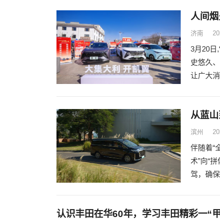
济南
20
3月20
史悠久、
让广大消
从蓝山
滨州
20
伴随着“
术”向“
驾，确保
认识丰田在华60年，学习丰田精彩一“甲