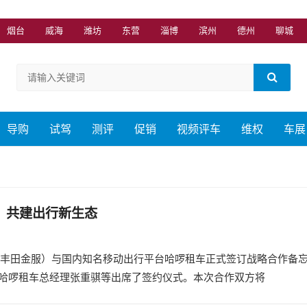
烟台
威海
潍坊
东营
淄博
滨州
德州
聊城
导购
试驾
测评
促销
视频评车
维权
车展
，共建出行新生态
司（丰田金服）与国内知名移动出行平台哈啰租车正式签订战略合作备
哈啰租车总经理张重骐等出席了签约仪式。本次合作双方将