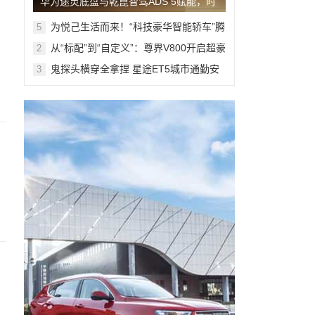
华为途灵底盘与乾崑智驾ADS 5赋能，时
代旗舰MPV尊界V800、680上市
为悦己生活而来！“科技豪华智能轿车”腾
5
势Z9S开启预售
从“标配”到“自定义”：尊界V800开启超豪
2
华MPV个性定制新篇章
鬼探头横穿全拿捏 星途ET5城市通勤安
3
全防护再升级