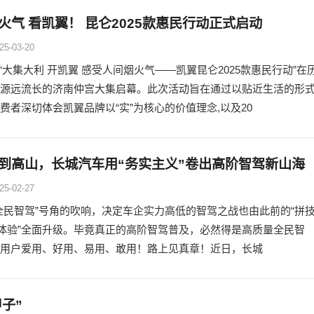
人间烟火气 看凯翼！ 昆仑2025款惠民行动正式启动
25-03-20
日,“大集大利 开凯翼 感受人间烟火气——凯翼昆仑2025款惠民行动”在
源远流长的济南仲宫大集启幕。此次活动旨在通过以贴近生活的形式
费者深切体会凯翼品牌以“实”为核心的价值理念,以及20
到高山，长城汽车用“务实主义”卷出高阶智驾新山海
25-02-27
全民智驾”号角的吹响，决定车企实力高低的智驾之战也由此前的“拼
拼体验”全面升级。毕竟真正的高阶智驾普及，必然得是高质量全民智
用户爱用、好用、易用、敢用！路上见真章！近日，长城
子”