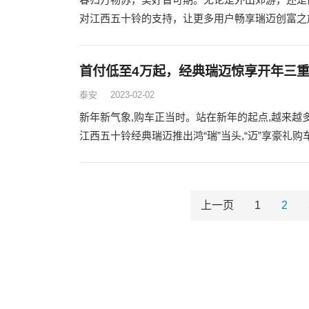
对江西五十铃的支持，让更多用户畅享瑞迈创富之旅
首付低至4万起，经典瑞迈惊享开年三
泰安
2023-02-02
新年新气象,购车正当时。站在新年的起点,越来越
江西五十铃经典瑞迈推出鸿“瑞”当头,“迈”享豪礼
上一页
1
2