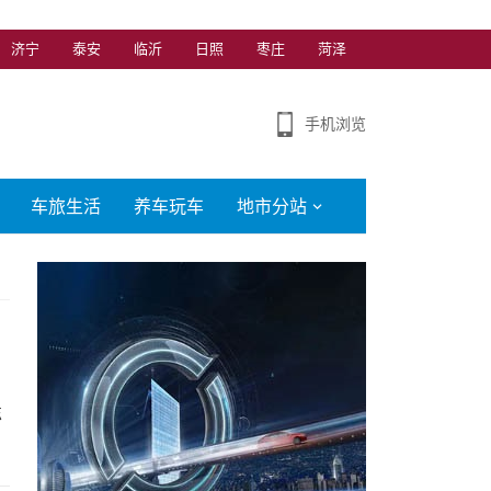
济宁
泰安
临沂
日照
枣庄
菏泽
手机浏览
车旅生活
养车玩车
地市分站
忘