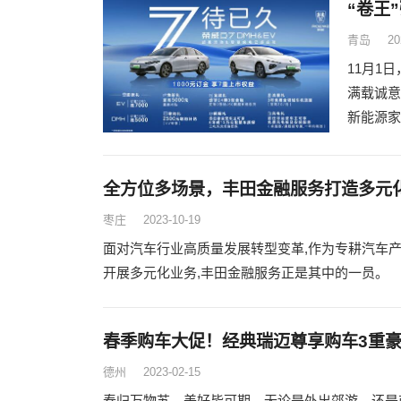
“卷王
青岛
20
11月1
满载诚意
新能源家
全方位多场景，丰田金融服务打造多元
枣庄
2023-10-19
面对汽车行业高质量发展转型变革,作为专耕汽车产
开展多元化业务,丰田金融服务正是其中的一员。
春季购车大促！经典瑞迈尊享购车3重
德州
2023-02-15
春归万物苏，美好皆可期。无论是外出郊游，还是