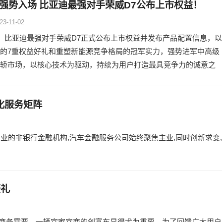
”强势入场 比亚迪最强对手荣威D7公布上市权益！
23-11-02
日，比亚迪最强对手荣威D7正式公布上市权益并发布产品配置信息，以
的7重权益好礼和重塑新能源竞争格局的冠军实力，强势进军中高级
轿市场，以核心技术为驱动，持续为用户打造最具竞争力的诚意之
化服务矩阵
业的非银行金融机构,汽车金融服务公司始终聚焦主业,同时创新求变,
豪礼
商务需要，一辆宜家宜商的创富车显得尤为重要。为了回馈广大用户