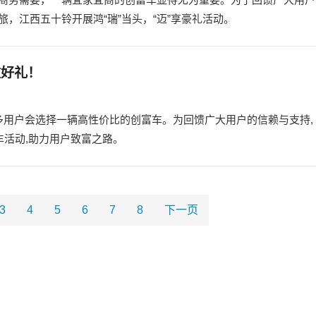
，江西五十铃开展鸿“瑞”当头，“迈”享豪礼活动。
重好礼！
多用户会选择一辆高性价比的创富车。为回馈广大用户的信赖与支持,
购车活动,助力用户致富之路。
3
4
5
6
7
8
下一页