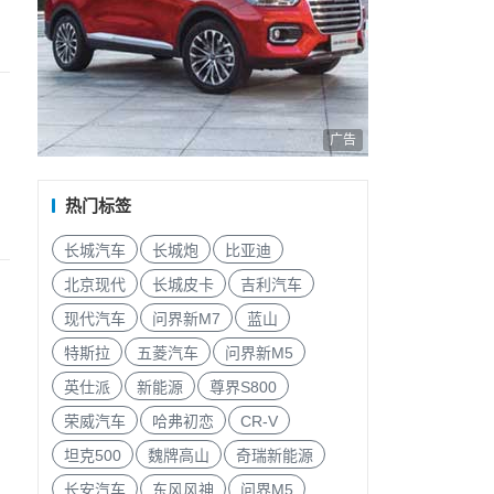
广告
热门标签
长城汽车
长城炮
比亚迪
北京现代
长城皮卡
吉利汽车
现代汽车
问界新M7
蓝山
特斯拉
五菱汽车
问界新M5
英仕派
新能源
尊界S800
荣威汽车
哈弗初恋
CR-V
坦克500
魏牌高山
奇瑞新能源
长安汽车
东风风神
问界M5