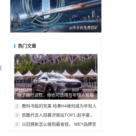
车
pi币手机免费挖矿
热门文章
面
除了骑行返校，你也可选择与年轻人智趣
相投的2021款哈弗F7x！
教科书般的完美 哈弗H4缘何成为年轻人
2
的品质之选
凯酷代言人招募济南站TOP1-赵宇豪，
3
现身4S店城市应援现场！
以旧换新怎么做到最省钱， WEY品牌至
4
高享零折旧置换