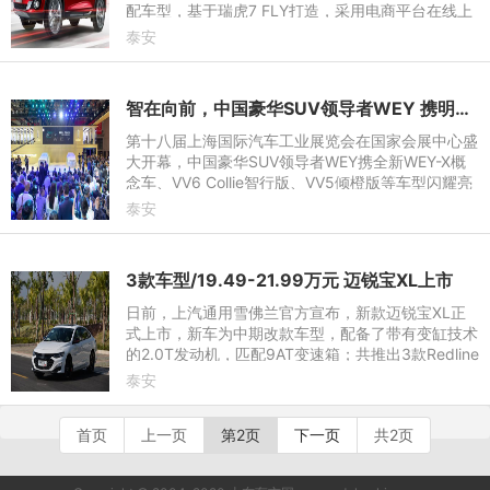
配车型，基于瑞虎7 FLY打造，采用电商平台在线上
下单+线下提车方式销售，于6月28日正式开售。
泰安
智在向前，中国豪华SUV领导者WEY 携明日科技登陆上海车展
第十八届上海国际汽车工业展览会在国家会展中心盛
大开幕，中国豪华SUV领导者WEY携全新WEY-X概
念车、VV6 Collie智行版、VV5倾橙版等车型闪耀亮
相6.1H展馆，在“智能安全，守护WEY来”主题下，全
泰安
方位展现品牌明日科技、前瞻设计理念以及中式当代
豪华风范。
3款车型/19.49-21.99万元 迈锐宝XL上市
日前，上汽通用雪佛兰官方宣布，新款迈锐宝XL正
式上市，新车为中期改款车型，配备了带有变缸技术
的2.0T发动机，匹配9AT变速箱；共推出3款Redline
尚·红系列车型，售价区间为19.49-21.99万元。
泰安
首页
上一页
第2页
下一页
共2页