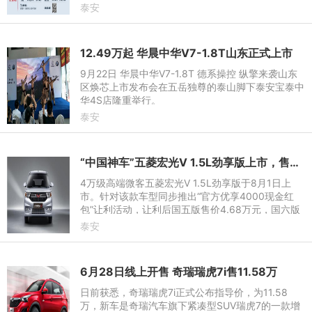
局5/6/7座，搭载10.4英寸大屏和车联网系统，动力
泰安
配备1.5T+6MT以及1.5T+CVT两种版本。
12.49万起 华晨中华V7-1.8T山东正式上市
9月22日 华晨中华V7-1.8T 德系操控 纵擎来袭山东
区焕芯上市发布会在五岳独尊的泰山脚下泰安宝泰中
华4S店隆重举行。
泰安
“中国神车”五菱宏光V 1.5L劲享版上市，售4.68万元！
4万级高端微客五菱宏光V 1.5L劲享版于8月1日上
市。针对该款车型同步推出“官方优享4000现金红
包”让利活动，让利后国五版售价4.68万元，国六版
售价4.98万元。这款更能装、更大气、更高端的微
泰安
客，将为用户带来又一高性
6月28日线上开售 奇瑞瑞虎7i售11.58万
日前获悉，奇瑞瑞虎7i正式公布指导价，为11.58
万，新车是奇瑞汽车旗下紧凑型SUV瑞虎7的一款增