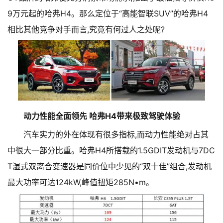
9万元起的哈弗H4。那么定位于“高能智联SUV”的哈弗H4
相比其他竞争对手而言,究竟有何过人之处呢?
动力性能全面领先 哈弗H4带来极致驾驶体验
汽车实力的外在体现有很多指标,而动力性能绝对占其
中很大一部分比重。哈弗H4所搭载的1.5GDIT发动机与7DC
T湿式双离合变速器是同价位中少见的“双十佳”组合,发动机
最大功率可达124kW,峰值扭矩285N•m。