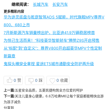
继续阅读：
长城汽车
长安汽车
更多精彩内容
华为途灵底盘与乾崑智驾ADS 5赋能，时代旗舰MPV尊界V
800、680上市
7月新能源汽车销量榜出炉，比亚迪41.9万辆稳居榜首
为悦己生活而来！“科技豪华智能轿车”腾势Z9S开启预售
从“标配”到“自定义”：尊界V800开启超豪华MPV个性定制
新篇章
鬼探头横穿全拿捏 星途ET5城市通勤安全防护再升级
0
赞
0
踩
0
收藏
上一篇:
五星安全品质，五菱凯捷构筑全方位爱的呵护
下一篇:
关注儿童身心健康，6.6万哈弗M6让每个家庭都能畅快出游
为孩子减负
分享到