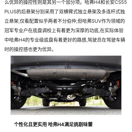
么优异的操控性则是其另一个加分项。哈弗H4和长安CS55
PLUS的后悬架分别采用了双横臂式独立悬架及多连杆式独
立悬架,仅看配置似乎两者不分伯仲,但哈弗SUV作为领域的
冠军专业户在底盘调校上有着更为深厚的功底,在实际体验
中哈弗H4的专业级底盘有着更好的路感,驾驶员在驾驶车辆
时的操控感也更为优异。
个性化且更实用 哈弗H4满足挑剔味蕾