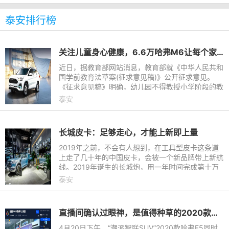
泰安排行榜
关注儿童身心健康，6.6万哈弗M6让每个家庭都能畅快出游为孩子减负
近日，据教育部网站消息，教育部就《中华人民共和
国学前教育法草案(征求意见稿)》公开征求意见。
《征求意见稿》明确，幼儿园不得教授小学阶段的教
育内容，不得开展违背学前儿童身心发展规律的活
泰安
动。其中，保育与教育
长城皮卡：足够走心，才能上新即上量
2019年之前，不会有人想到，在工具型皮卡这条道
上走了几十年的中国皮卡，会被一个新品牌带上新航
线。2019年诞生的长城炮，用一年时间完成第十万
台的下线，取得了很多品牌不敢想象的成绩。在它的
泰安
助推下，长城皮卡用11
直播间确认过眼神，是值得种草的2020款哈弗F5
4月20日下午，“潮派智联SUV”2020款哈弗F5同时