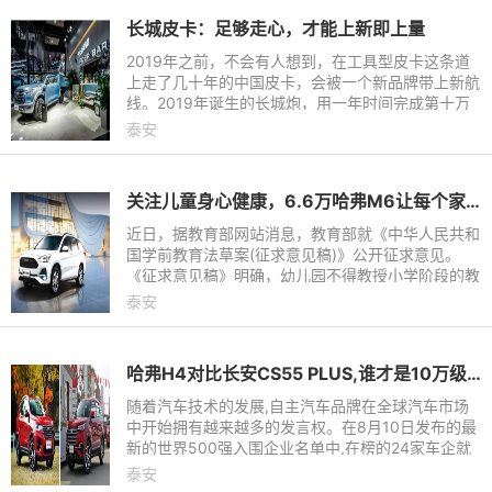
长城皮卡：足够走心，才能上新即上量
2019年之前，不会有人想到，在工具型皮卡这条道
上走了几十年的中国皮卡，会被一个新品牌带上新航
线。2019年诞生的长城炮，用一年时间完成第十万
台的下线，取得了很多品牌不敢想象的成绩。在它的
泰安
助推下，长城皮卡用11
关注儿童身心健康，6.6万哈弗M6让每个家庭都能畅快出游为孩子减负
近日，据教育部网站消息，教育部就《中华人民共和
国学前教育法草案(征求意见稿)》公开征求意见。
《征求意见稿》明确，幼儿园不得教授小学阶段的教
育内容，不得开展违背学前儿童身心发展规律的活
泰安
动。其中，保育与教育
哈弗H4对比长安CS55 PLUS,谁才是10万级紧凑型SUV王者
随着汽车技术的发展,自主汽车品牌在全球汽车市场
中开始拥有越来越多的发言权。在8月10日发布的最
新的世界500强入围企业名单中,在榜的24家车企就
有7家是中国车企,自主汽车品牌实力可见一斑。而说
泰安
到自主汽车品牌,就不得