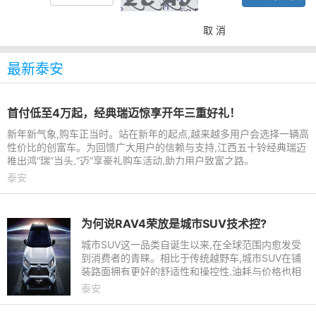
取 消
最新泰安
首付低至4万起，经典瑞迈惊享开年三重好礼！
新年新气象,购车正当时。站在新年的起点,越来越多用户会选择一辆高
性价比的创富车。为回馈广大用户的信赖与支持,江西五十铃经典瑞迈
推出鸿“瑞”当头,“迈”享豪礼购车活动,助力用户致富之路。
泰安
为何说RAV4荣放是城市SUV技术控?
城市SUV这一品类自诞生以来,在全球范围内愈发受
到消费者的青睐。相比于传统越野车,城市SUV在铺
装路面拥有更好的舒适性和操控性,油耗与价格也相
对更低,相比于轿车,城市SUV更威猛的气场,更高的底
泰安
盘,更出色的储物能力,则