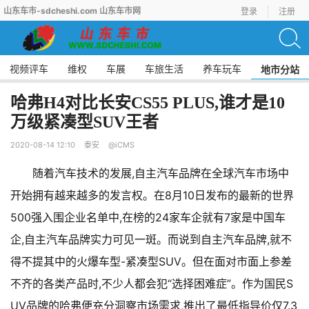
山东车市-sdcheshi.com 山东车市网
登录
注册
视频评车
维权
车展
车旅生活
养车玩车
地市分站
哈弗H4对比长安CS55 PLUS,谁才是10
万级紧凑型SUV王者
2020-08-14 12:10
泰安
@iCMS
随着汽车技术的发展,自主汽车品牌在全球汽车市场中
开始拥有越来越多的发言权。在8月10日发布的最新的世界
500强入围企业名单中,在榜的24家车企就有7家是中国车
企,自主汽车品牌实力可见一斑。而说到自主汽车品牌,就不
得不提其中的火爆车型-紧凑型SUV。但在面对市面上参差
不齐的各类产品时,不少人都会犯“选择困难症”。作为国民S
UV品牌的哈弗便充分洞察市场需求,推出了最低指导价仅7.3