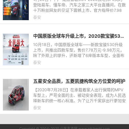
登陆易车、懂车帝、汽车之家三大平台直播间，在数
十万粉丝网友的见证下震撼上市，官方指导价7.98
万-12.58万元！它究竟有着怎样的魅力？
泰安
中国原版全球车升级上市，2020款宝骏530售价7.78-9.98万元
10月18日，中国原版全球车——新款宝骏530升级
上市，共推出四款车型，售价7.78万元-9.98万元，
除了外观上的提升，还新增了6座版本车型，全面布
局5/6/7座，搭载10.4英寸大屏和车联网系统，动力
泰安
配备1.5T+6MT以及1.5T+CVT两种版本。
五星安全品质，五菱凯捷构筑全方位爱的呵护
【2020年7月28日】在承载着家人出行保障的MPV
车型上，严苛全面的主、被动安全表现，成为人民选
择新车的统一核心标准。为了让万千家庭出行更加安
心舒适，立志成为中国家用MPV新标杆的五菱凯
泰安
捷，以五星家的安全品质，带
Copyright © 2004-2020 山东车市网 www.sdcheshi.com