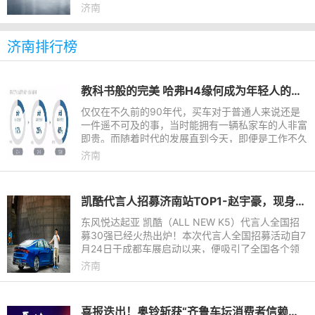
济南
济南排行榜
教科书般的完美 哈弗H4缘何成为年轻人的品质之选
仅仅在不久前的90年代，买车对于普通人来说还是
一件遥不可及的事，当时能拥有一辆私家车的人非富
即贵。而随着时代的发展直到今天，即便是工作不久
的年轻一代也有能力独自承担一台代步车的花销。因
济南
此，可以说在汽车消
凯酷代言人招募济南站TOP1-赵宇豪，现身4S店城市应援现场！
东风悦达起亚 凯酷（ALL NEW K5）代言人全国招
募30强已经火热出炉！本次代言人全国招募活动自7
月24日于成都车展启动以来，便吸引了全国各个领
域的出色年轻人来参赛。其中不乏颜值爆表、才华出
济南
众的年轻人，场面非常火
喜报迭出！奥铃斩获“齐鲁车坛消费者信赖品牌”三项大奖