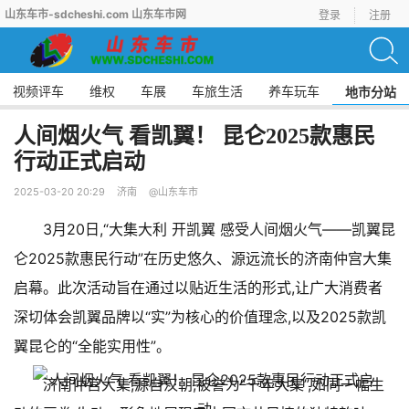
山东车市-sdcheshi.com 山东车市网
登录
注册
视频评车
维权
车展
车旅生活
养车玩车
地市分站
人间烟火气 看凯翼！ 昆仑2025款惠民
行动正式启动
2025-03-20 20:29
济南
@山东车市
3月20日,“大集大利 开凯翼 感受人间烟火气——凯翼昆
仑2025款惠民行动”在历史悠久、源远流长的济南仲宫大集
启幕。此次活动旨在通过以贴近生活的形式,让广大消费者
深切体会凯翼品牌以“实”为核心的价值理念,以及2025款凯
翼昆仑的“全能实用性”。
济南仲宫大集,源自汉朝,被誉为“千年大集”,如同一幅生