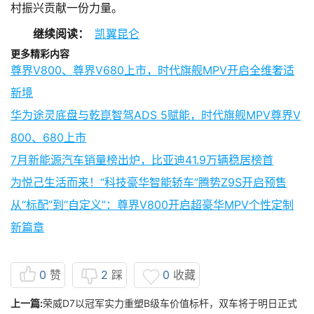
村振兴贡献一份力量。
继续阅读：
凯翼昆仑
更多精彩内容
尊界V800、尊界V680上市，时代旗舰MPV开启全维奢适
新境
华为途灵底盘与乾崑智驾ADS 5赋能，时代旗舰MPV尊界V
800、680上市
7月新能源汽车销量榜出炉，比亚迪41.9万辆稳居榜首
为悦己生活而来！“科技豪华智能轿车”腾势Z9S开启预售
从“标配”到“自定义”：尊界V800开启超豪华MPV个性定制
新篇章
0
赞
2
踩
0
收藏
上一篇:
荣威D7以冠军实力重塑B级车价值标杆，双车将于明日正式