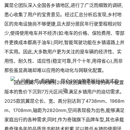
翼昆仑团队深入全国各乡镇地区,进行了广泛而细致的调研,
悉心收集了用户的宝贵意见。经过汇总分析后发现,乡村地
区的充电设施尚不够便捷,且大部分居民年行驶里程相对较
少,使得使用电车并不经济(如:电车的价格、保险费用、零部
件更换成本都高于油车);同时,智能驾驶功能在乡镇道路上并
不实用。因此,大多数用户更为关注的是车辆的经济性、实
用性、耐久性、适应性(稳定可靠,开个十年,用得省心),而非
那些虽显高端却难以应用的电动化与网联化配置。
因此,凯翼汽车决策将2025款凯翼昆仑新增的两个配置
版本的售价下沉到7万元区间,以满足乡镇用户的迫切需求。
2025款凯翼昆仑长、宽、高分别达到了4738mm、1968m
m、1708mm,轴距为2820mm,空间表现极为出色,能够满足
家庭出行的各种需求;同时,作为奇瑞旗下品牌车型,其也承载
着奇瑞多年的品质背书和技术积累,可以胜任乡镇的使用环