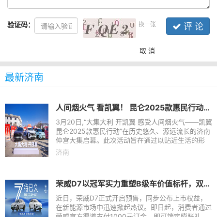
验证码：
换一张
评 论
取 消
最新济南
人间烟火气 看凯翼！ 昆仑2025款惠民行动正式启动
3月20日,“大集大利 开凯翼 感受人间烟火气——凯翼
昆仑2025款惠民行动”在历史悠久、源远流长的济南
仲宫大集启幕。此次活动旨在通过以贴近生活的形
式,让广大消费者深切体会凯翼品牌以“实”为核心的价
济南
值理念,以及20
荣威D7以冠军实力重塑B级车价值标杆，双车将于明日正式上市
近日，荣威D7正式开启预售，同步公布上市权益，
在新能源市场中迅速掀起热议。即日起，消费者通过
荣威官方渠道支付1000元订金，即可锁定膨胀礼、