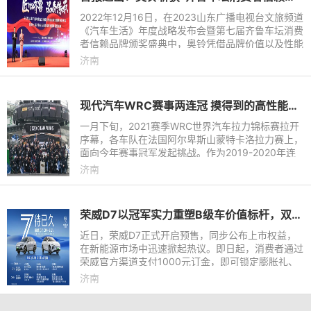
2022年12月16日，在2023山东广播电视台文旅频道
《汽车生活》年度战略发布会暨第七届齐鲁车坛消费
者信赖品牌颁奖盛典中，奥铃凭借品牌价值以及性能
卓越的产品脱颖而出，一举斩获山东省第三届汽车下
济南
乡巡展活动推荐品牌
现代汽车WRC赛事两连冠 摸得到的高性能技术就在眼前
一月下旬，2021赛季WRC世界汽车拉力锦标赛拉开
序幕，各车队在法国阿尔卑斯山蒙特卡洛拉力赛上，
面向今年赛事冠军发起挑战。作为2019-2020年连
续两届荣获冠军的WRC参赛车队，现代车队在本届
济南
赛事中格外引人关注。 事
荣威D7以冠军实力重塑B级车价值标杆，双车将于明日正式上市
近日，荣威D7正式开启预售，同步公布上市权益，
在新能源市场中迅速掀起热议。即日起，消费者通过
荣威官方渠道支付1000元订金，即可锁定膨胀礼、
金融礼、焕新礼、增购礼、质保礼、流量礼、充电礼
济南
等7重诚意好礼。其中，