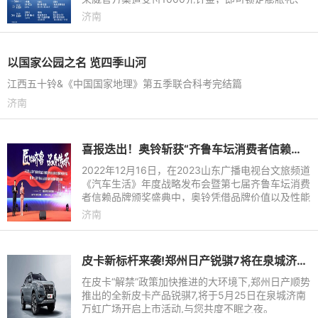
金融礼、焕新礼、增购礼、质保礼、流量礼、充电礼
济南
等7重诚意好礼。其中，
以国家公园之名 览四季山河
江西五十铃&《中国国家地理》第五季联合科考完结篇
济南
喜报迭出！奥铃斩获“齐鲁车坛消费者信赖品牌”三项大奖
2022年12月16日，在2023山东广播电视台文旅频道
《汽车生活》年度战略发布会暨第七届齐鲁车坛消费
者信赖品牌颁奖盛典中，奥铃凭借品牌价值以及性能
卓越的产品脱颖而出，一举斩获山东省第三届汽车下
济南
乡巡展活动推荐品牌
皮卡新标杆来袭!郑州日产锐骐7将在泉城济南上市
在皮卡“解禁”政策加快推进的大环境下,郑州日产顺势
推出的全新皮卡产品锐骐7,将于5月25日在泉城济南
万虹广场开启上市活动,与您共度不眠之夜。