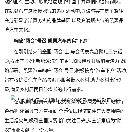
动的画卷,生动、形象地展现了中国市井风情的独特韵味。
在凯翼汽车这场接地气的惠民活动中,真诚与实在是主旋律,
充分彰显了凯翼务实的品牌基因,以及充满烟火气的凯翼品
牌汽车文化。
响应“两会”号召,凯翼汽车真实“下乡”
在刚刚结束的全国“两会”上,与会代表高度聚焦三农话
题,提出了“深化新能源汽车下乡”“加快释放县域消费潜力”战
略部署。凯翼汽车响应“两会”号召,积极投身“汽车下乡”活动,
旨在将优质汽车产品与贴心服务带入乡村,助力乡村出行升
级,满足乡村居民日益增长的出行需求。
在活动中,凯翼汽车不仅为观众奉上了农产品等大集特
色福利,还通过官方直播间,全方位展现济南仲宫大集独特的
生活烟火气,吸引全国消费者的关注目光,从全新角度为“助
农”事业贡献了一份力量。