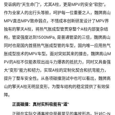
受诟病的“天生命门”，尤其A柱，更是MPV的安全“软肋”。
作为全家人的出行头等舱，呵护每一位重要之人，魏牌高山
MPV直击MPV致命弱点，不惜成本创新研发设计了MPV界
独有的擎天A柱，将热气胀成型管贯穿整个A柱内部复杂结
构，管梁强度达到1500MPa, 是普通管梁的三倍，魏牌高山
同时也是国内首搭热气胀成型管的车型，国内唯一应用热气
胀成型技术的MPV车型。面对突如其来的撞击，魏牌高山M
PV的A柱不仅能表现出战斗力爆表的抵抗力，同时又具备强
大“变形”能力和韧力，实现A柱的定制化契合和抗弯能力，
提升了整车安全性。从各项碰撞测试中也可以看出，魏牌高
山的擎天A柱无明显变形，为整车结构的稳定提供了有效保
障。
正面碰撞：真材实料吸能有“道”
正碰在实际交通事故中是最常见的事故形态。针对C-N