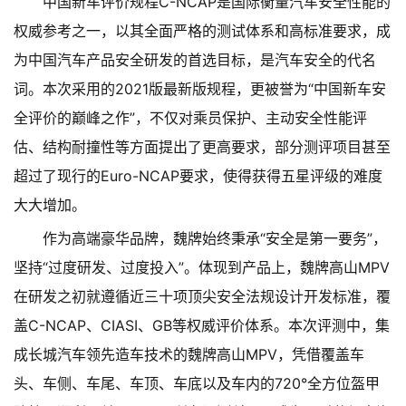
中国新车评价规程C-NCAP是国际衡量汽车安全性能的
权威参考之一，以其全面严格的测试体系和高标准要求，成
为中国汽车产品安全研发的首选目标，是汽车安全的代名
词。本次采用的2021版最新版规程，更被誉为“中国新车安
全评价的巅峰之作”，不仅对乘员保护、主动安全性能评
估、结构耐撞性等方面提出了更高要求，部分测评项目甚至
超过了现行的Euro-NCAP要求，使得获得五星评级的难度
大大增加。
作为高端豪华品牌，魏牌始终秉承“安全是第一要务”，
坚持“过度研发、过度投入”。体现到产品上，魏牌高山MPV
在研发之初就遵循近三十项顶尖安全法规设计开发标准，覆
盖C-NCAP、CIASI、GB等权威评价体系。本次评测中，集
成长城汽车领先造车技术的魏牌高山MPV，凭借覆盖车
头、车侧、车尾、车顶、车底以及车内的720°全方位盔甲