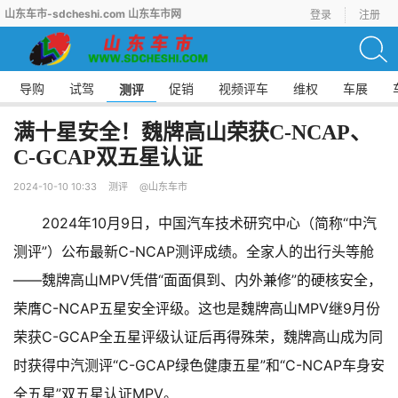
山东车市-sdcheshi.com 山东车市网
登录
注册
导购
试驾
促销
视频评车
维权
车展
测评
满十星安全！魏牌高山荣获C-NCAP、
C-GCAP双五星认证
2024-10-10 10:33
测评
@山东车市
2024年10月9日，中国汽车技术研究中心（简称“中汽
测评”）公布最新C-NCAP测评成绩。全家人的出行头等舱
——魏牌高山MPV凭借“面面俱到、内外兼修”的硬核安全，
荣膺C-NCAP五星安全评级。这也是魏牌高山MPV继9月份
荣获C-GCAP全五星评级认证后再得殊荣，魏牌高山成为同
时获得中汽测评“C-GCAP绿色健康五星”和“C-NCAP车身安
全五星”双五星认证MPV。