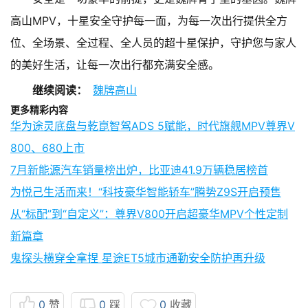
高山MPV，十星安全守护每一面，为每一次出行提供全方
位、全场景、全过程、全人员的超十星保护，守护您与家人
的美好生活，让每一次出行都充满安全感。
继续阅读：
魏牌高山
更多精彩内容
华为途灵底盘与乾崑智驾ADS 5赋能，时代旗舰MPV尊界V
800、680上市
7月新能源汽车销量榜出炉，比亚迪41.9万辆稳居榜首
为悦己生活而来！“科技豪华智能轿车”腾势Z9S开启预售
从“标配”到“自定义”：尊界V800开启超豪华MPV个性定制
新篇章
鬼探头横穿全拿捏 星途ET5城市通勤安全防护再升级
0
赞
0
踩
0
收藏