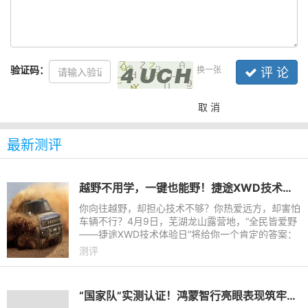
验证码：
换一张
评 论
取 消
最新测评
越野不用学，一键也能野！捷途XWD技术体验日，硬核实力即将揭晓
你向往越野，却担心技术不够？你热爱远方，却害怕
车辆不行？4月9日，芜湖龙山露营地，“全民皆爱野
——捷途XWD技术体验日”将给你一个肯定的答案：
越野不用学，一键也能野。本次活动，捷途汽车将向
测评
媒体开放体验其全球
“国家队”实测认证！鸿蒙智行亮眼表现筑牢辅助驾驶安全防线