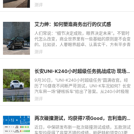
成为中国混动汽车新标杆，还依托咖啡智能平台，率
测评
先迈入智能化赛道，
艾力绅：如何塑造商务出行的仪式感
人们常说：“细节决定成败，眼界决定未来”。不管时
代怎么改变，商业世界里有一些基础的原则是不会变
的。比如说，人要眼界超卓、认真实干，方有平步青
云的机会；比如说，在各种层面的交际场所，汽车是
测评
商界大佬间心照
长安UNI-K240小时超级任务挑战成功 现场拆车见证卓越品质
9月30日，“UNI-K240小时超级任务”圆满收官。经
历了10昼夜不间断严苛测试，UNI-K车况如何？长安
汽车用一场“硬核拆车”给出了答案。从240小时极限
行驶测试到最终的耐力拆解评析，长安汽车进行了全
测评
程同步直播，从9月
两次碰撞测试，均获得7项Good，吉利造的车为何如此安全？
近日，中保研发布新一批次碰撞测试成绩，五款测试
车型均获得了非常不错的成绩，帕萨特和领克03更