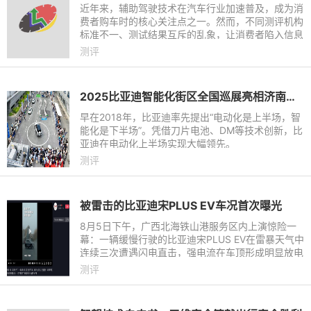
近年来，辅助驾驶技术在汽车行业加速普及，成为消
费者购车时的核心关注点之一。然而，不同测评机构
标准不一、测试结果互斥的乱象，让消费者陷入信息
迷雾，难以判断究竟哪种辅助驾驶系统真正安全可
测评
靠。
2025比亚迪智能化街区全国巡展亮相济南｜让好技术人人可享
早在2018年，比亚迪率先提出“电动化是上半场，智
能化是下半场”。凭借刀片电池、DM等技术创新，比
亚迪在电动化上半场实现大幅领先。
测评
被雷击的比亚迪宋PLUS EV车况首次曝光
8月5日下午，广西北海铁山港服务区内上演惊险一
幕：一辆缓慢行驶的比亚迪宋PLUS EV在雷暴天气中
连续三次遭遇闪电直击，强电流在车顶形成明显放电
现象，据了解车内女性驾驶员全程未受伤害，并已按
测评
原计划继续广西旅程。