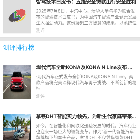
智驾技术白皮书：五维安全铸就出行安全胜利
2025年7月8日，中汽中心、清华大学与华为联合发
布的智驾技术白皮书，为中国汽车智驾产业健康发展
注入强劲动力。这份凝聚三方智慧的成果，以系统性
的“五维安全”理念，为中国智能驾驶产业构筑起一张
测评
坚实的360°防护网
测评排行榜
现代汽车全新KONA及KONA N Line发布 北京现代以技术驱动发展
·现代汽车正式发布全新KONA及KONA N Line，两
款产品将完美诠释现代汽车勇于挑战、不断创新的精
神
测评
拿铁DHT智能实力领先，为新生代家庭带来更科技、便捷出行体验
如今，在智能化和网联化迅速发展的时代，汽车行业
也迎来一场巨大的智能变革。作为“新一代智能汽车”
魏牌旗下的拳头产品，拿铁DHT不仅凭借智能DHT