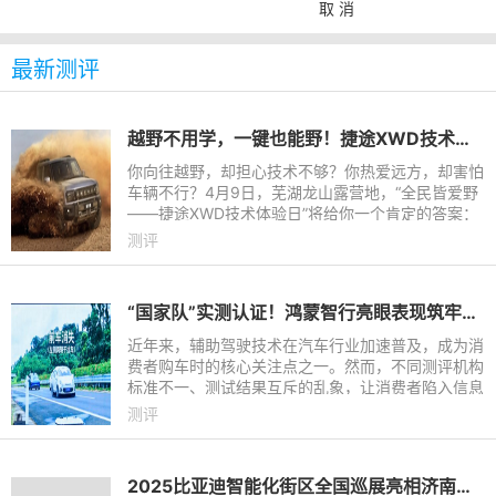
取 消
最新测评
越野不用学，一键也能野！捷途XWD技术体验日，硬核实力即将揭晓
你向往越野，却担心技术不够？你热爱远方，却害怕
车辆不行？4月9日，芜湖龙山露营地，“全民皆爱野
——捷途XWD技术体验日”将给你一个肯定的答案：
越野不用学，一键也能野。本次活动，捷途汽车将向
测评
媒体开放体验其全球
“国家队”实测认证！鸿蒙智行亮眼表现筑牢辅助驾驶安全防线
近年来，辅助驾驶技术在汽车行业加速普及，成为消
费者购车时的核心关注点之一。然而，不同测评机构
标准不一、测试结果互斥的乱象，让消费者陷入信息
迷雾，难以判断究竟哪种辅助驾驶系统真正安全可
测评
靠。
2025比亚迪智能化街区全国巡展亮相济南｜让好技术人人可享