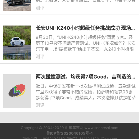
的。比如说，人要眼界超卓、认真实干，方有平步青
云的机会；比如说，在各种层面的交际场所，汽车是
测评
商界大佬间心照
长安UNI-K240小时超级任务挑战成功 现场拆车见证卓越品质
9月30日，“UNI-K240小时超级任务”圆满收官。经
历了10昼夜不间断严苛测试，UNI-K车况如何？长安
汽车用一场“硬核拆车”给出了答案。从240小时极限
行驶测试到最终的耐力拆解评析，长安汽车进行了全
测评
程同步直播，从9月
两次碰撞测试，均获得7项Good，吉利造的车为何如此安全？
近日，中保研发布新一批次碰撞测试成绩，五款测试
车型均获得了非常不错的成绩，帕萨特和领克03更
是获得了7项Good，成绩喜人。本次碰撞测试是帕萨
特近一年内的第二次测试，也是上汽大众主动向中保
测评
研申请的测试。经历过
Copyright © 2004-2020 山东车市网 www.sdcheshi.com
鲁ICP备:2020046105号-1
商务合作：18953133119（微信）1141341391@qq.com