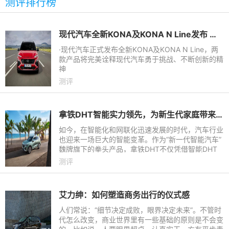
测评排行榜
现代汽车全新KONA及KONA N Line发布 北京现代以技术驱动发展
·现代汽车正式发布全新KONA及KONA N Line，两
款产品将完美诠释现代汽车勇于挑战、不断创新的精
神
测评
拿铁DHT智能实力领先，为新生代家庭带来更科技、便捷出行体验
如今，在智能化和网联化迅速发展的时代，汽车行业
也迎来一场巨大的智能变革。作为“新一代智能汽车”
魏牌旗下的拳头产品，拿铁DHT不仅凭借智能DHT
成为中国混动汽车新标杆，还依托咖啡智能平台，率
测评
先迈入智能化赛道，
艾力绅：如何塑造商务出行的仪式感
人们常说：“细节决定成败，眼界决定未来”。不管时
代怎么改变，商业世界里有一些基础的原则是不会变