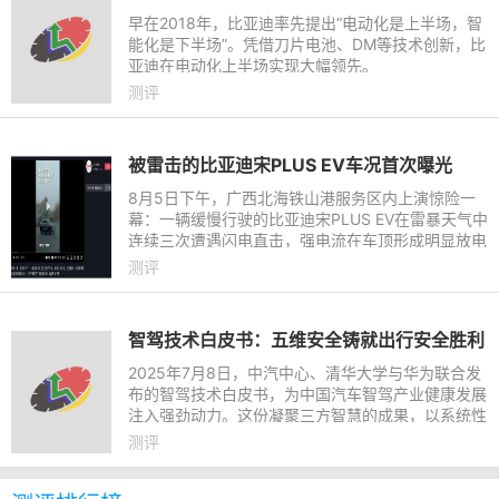
早在2018年，比亚迪率先提出“电动化是上半场，智
能化是下半场”。凭借刀片电池、DM等技术创新，比
亚迪在电动化上半场实现大幅领先。
测评
被雷击的比亚迪宋PLUS EV车况首次曝光
8月5日下午，广西北海铁山港服务区内上演惊险一
幕：一辆缓慢行驶的比亚迪宋PLUS EV在雷暴天气中
连续三次遭遇闪电直击，强电流在车顶形成明显放电
现象，据了解车内女性驾驶员全程未受伤害，并已按
测评
原计划继续广西旅程。
智驾技术白皮书：五维安全铸就出行安全胜利
2025年7月8日，中汽中心、清华大学与华为联合发
布的智驾技术白皮书，为中国汽车智驾产业健康发展
注入强劲动力。这份凝聚三方智慧的成果，以系统性
的“五维安全”理念，为中国智能驾驶产业构筑起一张
测评
坚实的360°防护网