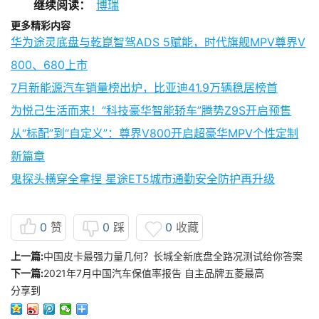
继续阅读：
博瑞
更多精彩内容
华为途灵底盘与乾崑智驾ADS 5赋能，时代旗舰MPV尊界V
800、680上市
7月新能源汽车销量榜出炉，比亚迪41.9万辆稳居榜首
为悦己生活而来！“科技豪华智能轿车”腾势Z9S开启预售
从“标配”到“自定义”：尊界V800开启超豪华MPV个性定制
新篇章
鬼探头横穿全拿捏 星途ET5城市通勤安全防护再升级
0
赞
0
踩
0
收藏
上一篇:
中国皮卡最强力量几何？长城全新底盘全路况测试给你答案
下一篇:
2021年7月中国汽车保值率报告 自主品牌五菱最高
分享到