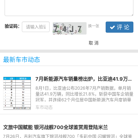
验证码：
换一张
评 论
取 消
最新车市动态
7月新能源汽车销量榜出炉，比亚迪41.9万辆稳居榜首
8月1日，比亚迪公布2026年7月产销数据，单月销
量达41.9万辆，同比增长21.8%，斩获中国车企销量
冠军，并连续62个月位居中国新能源汽车月度销量
首位。这份强劲表现延续至下半年，继2026年上半
车市动态
年以180.9万辆稳居中国新能
文旅中国赋能 银河战舰700全球鉴赏周登陆米兰
7月26日，吉利汽车旗下银河战舰700「多彩中国 闪耀银河」全球鉴