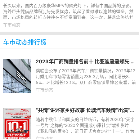
长久以来，国内百万级豪华MPV的聚光灯下，鲜有中国品牌的身影。
海外巨头凭借品牌积淀与先发优势，筑起了看似难以逾越的壁垒。然
而，市场格局的转折点往往在不经意间到来。这一次，将悬念终结并
重新点燃高端市场热情的
车市动态
车市动态排行榜
2023年厂商销量排名前十 比亚迪遥遥领先 长城垫底
乘联会公布了2023年汽车厂商销量情况，2023年12
月乘用车市场零售销量为235.3万辆，同比增长8.
5%，环比增长13.1%。从厂商零售销量排名来看，前
十的车企分别为比亚迪、一汽-大众、上汽大众、吉
车市动态
利汽车、长安汽车、奇瑞汽
​“共情”讲述家乡好故事 长城汽车倾情“出演”电影《我和我的家乡》
随着中秋佳节和国庆的日益临近，有着2020年“天字
一号片”之称的“2020全面建成小康社会”献礼影片
《我和我的家乡》，近日正式官宣定档“十一”。作为
影片《我和我的祖国》的姊妹篇，电影《我和我的家
车市动态