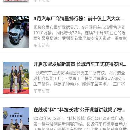
乡》由张艺谋担
9月汽车厂商销量排行榜：前十仅上汽大众下滑
乘联会发布最新数据显示，9月乘用车市场零售达到
191.0万辆，同比增长7.3%，连续3个月8%左右的近
两年最高增速；受到春节偏早和疫情因素对一季度影
响，1-9月的全国乘用车市场累计零售1292.5万辆，
车市动态
同比下滑12.5%。
开启东盟发展新篇章 长城汽车正式获得泰国罗勇工厂所有权
· 长城汽车正式获得泰国罗勇工厂所有权，将打造全
球标准智能工厂；· 罗勇工厂将同时具备SUV和皮卡
生产条件，满足多种动力、能源车型需求；· 工厂将
于2021年一季度投产，初期年产能可达8万辆。
车市动态
在线唠“科” “科技长城”公开课首讲就揭了柠檬平台的老底？
2020年9月23日，“科技长城”系列公开课正式启动，
第一讲登陆网易新闻客户端。长城汽车柠檬平台动力
工程师张凡和长城汽车柠檬平台架构工程师孙喜冬做