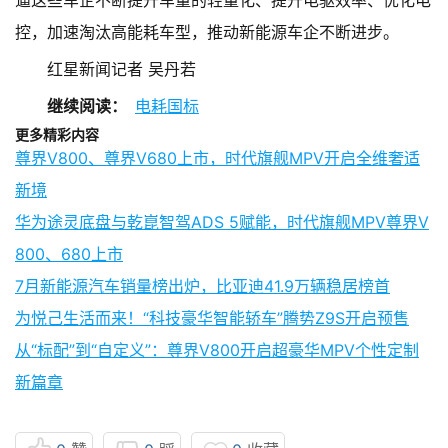
控，加速淘汰高能耗车型，推动新能源车企不断进步。
红星新闻记者 吴丹若
继续阅读：
电耗国标
更多精彩内容
尊界V800、尊界V680上市，时代旗舰MPV开启全维奢适
新境
华为途灵底盘与乾崑智驾ADS 5赋能，时代旗舰MPV尊界V
800、680上市
7月新能源汽车销量榜出炉，比亚迪41.9万辆稳居榜首
为悦己生活而来！“科技豪华智能轿车”腾势Z9S开启预售
从“标配”到“自定义”：尊界V800开启超豪华MPV个性定制
新篇章