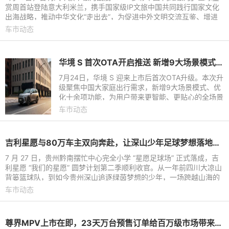
赏周首站登陆意大利米兰，携手国家级IP文旅中国共同践行国家文化
出海战略，推动中华文化“走出去”，为促进中外文明交流互鉴、增进
国际文化交流搭建起全
车市动态
华境 S 首次OTA开启推送 新增9大场景模式优化十余项功能
7月24日，华境 S 迎来上市后首次OTA升级。本次升
级聚焦中国大家庭出行需求，新增9大场景模式、优
化十余项功能，为用户带来更智能、更贴心的全场景
出行体验。
车市动态
吉利星愿与80万车主双向奔赴，让深山少年足球梦想落地生根
7 月 27 日，贵州黔南摆忙中心完全小学 “星愿足球场” 正式落成，吉
利星愿 “我们的星愿” 圆梦计划第二季顺利收官。从一年前四川大凉山
背篓篮球队，到如今贵州深山追逐绿茵梦想的少年，一场跨越山海的
公益接力持续
车市动态
尊界MPV上市在即，23天万台预售订单给百万级市场带来全新变量