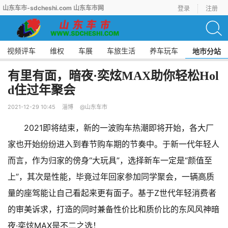
山东车市-sdcheshi.com 山东车市网
登录
注册
视频评车
维权
车展
车旅生活
养车玩车
地市分站
有里有面，暗夜·奕炫MAX助你轻松Hol
d住过年聚会
2021-12-29 10:45
淄博
@山东车市
2021即将结束，新的一波购车热潮即将开始，各大厂
家也开始纷纷进入到春节购车期的节奏中。于新一代年轻人
而言，作为归家的傍身“大玩具”，选择新车一定是“颜值至
上”，其次是性能，毕竟过年回家参加同学聚会，一辆高质
量的座驾能让自己看起来更有面子。基于Z世代年轻消费者
的审美诉求，打造的同时兼备性价比和质价比的东风风神暗
夜·奕炫MAX是不二之选！