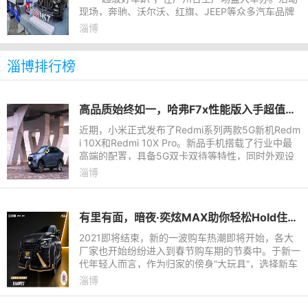
现场，奔驰、沃尔沃、红旗、JEEP等众多汽车品牌
携全新车型参展。而全球知名汽车蓄电池品牌瓦尔
淄博
塔，作为这些知名整车品
淄博排行榜
高品质始终如一，哈弗F7x性能版入手超值绝不后悔！
近期，小米正式发布了Redmi系列两款5G新机Redm
i 10X和Redmi 10X Pro。新品手机搭载了行业中最
高端的配置，具备5G双卡双待等特性，同时外观设
计极为时尚诱人。网友们纷纷直呼：买它！可以看出
淄博
消费者的消费态度愈发理性
有里有面，暗夜·奕炫MAX助你轻松Hold住过年聚会
2021即将结束，新的一波购车热潮即将开始，各大
厂家也开始纷纷进入到春节购车期的节奏中。于新一
代年轻人而言，作为归家的傍身“大玩具”，选择新车
一定是“颜值至上”，其次是性能，毕竟过年回家参加
淄博
同学聚会，一辆