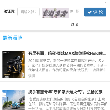
验证码：
换一张
评 论
取 消
最新淄博
有里有面，暗夜·奕炫MAX助你轻松Hold住过年聚会
2021即将结束，新的一波购车热潮即将开始，各大
厂家也开始纷纷进入到春节购车期的节奏中。于新一
代年轻人而言，作为归家的傍身“大玩具”，选择新车
一定是“颜值至上”，其次是性能，毕竟过年回家参加
淄博
同学聚会，一辆
携手有志青年“守护家乡烟火气”，弘扬民族文化 哈弗贡献力量
备受影迷朋友们期待的电影《我和我的家乡》上映
在即，影片无论导演阵容、策划阵容还是演员阵容都
十分华丽，以平凡的故事讲述家乡日新月异的变化，