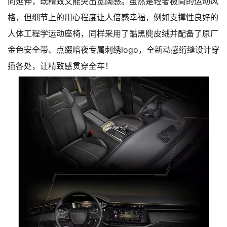
向延伸，既精致又能突出宽阔感。虽然是轻奢极简的运动风
格，但细节上的用心程度让人倍感幸福，例如支撑性良好的
人体工程学运动座椅，同样采用了酷黑麂皮绒并配备了原厂
金色安全带、点缀暗夜专属刺绣logo，全新动感绗缝设计穿
插各处，让精致感贯穿全车！