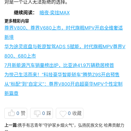
对是一个让人无法拒绝的选择。
继续阅读：
暗夜·奕炫MAX
更多精彩内容
尊界V800、尊界V680上市，时代旗舰MPV开启全维奢适
新境
华为途灵底盘与乾崑智驾ADS 5赋能，时代旗舰MPV尊界V
800、680上市
7月新能源汽车销量榜出炉，比亚迪41.9万辆稳居榜首
为悦己生活而来！“科技豪华智能轿车”腾势Z9S开启预售
从“标配”到“自定义”：尊界V800开启超豪华MPV个性定制
新篇章
0
赞
0
踩
0
收藏
上一篇:
携手有志青年“守护家乡烟火气”，弘扬民族文化 哈弗贡献力