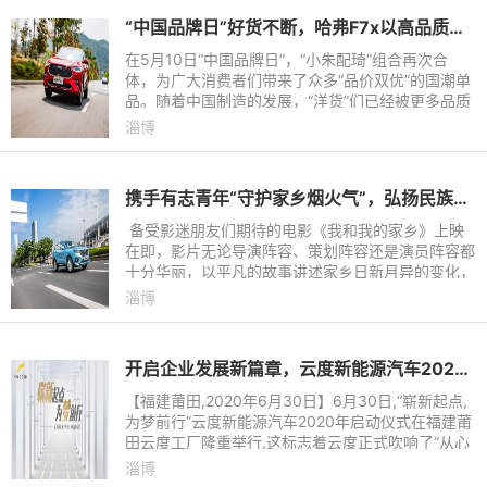
“中国品牌日”好货不断，哈弗F7x以高品质为国人谋福利！
在5月10日“中国品牌日”，“小朱配琦”组合再次合
体，为广大消费者们带来了众多“品价双优”的国潮单
品。随着中国制造的发展，“洋货”们已经被更多品质
更好、价格更合理的国潮产品所代替，尤其是在汽车
淄博
市场上，自主
携手有志青年“守护家乡烟火气”，弘扬民族文化 哈弗贡献力量
备受影迷朋友们期待的电影《我和我的家乡》上映
在即，影片无论导演阵容、策划阵容还是演员阵容都
十分华丽，以平凡的故事讲述家乡日新月异的变化，
有望引爆今年国庆中秋超级黄金周的观影狂潮。
淄博
开启企业发展新篇章，云度新能源汽车2020年启动仪式隆重举行
【福建莆田,2020年6月30日】6月30日,“崭新起点,
为梦前行”云度新能源汽车2020年启动仪式在福建莆
田云度工厂隆重举行,这标志着云度正式吹响了“从心
出发”的冲锋号角,开启了云度逆势而上的全新征程。
淄博