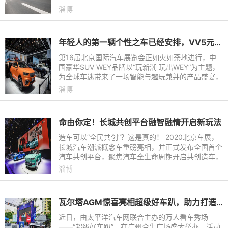
有望引爆今年国庆中秋超级黄金周的观影狂潮。
淄博
年轻人的第一辆个性之车已经安排，VV5元气橙年内上市！
第16届北京国际汽车展览会正如火如荼地进行，中
国豪华SUV WEY品牌以“玩新潮 玩出WEY”为主题，
为全球车迷带来了一场智能与趣玩兼并的产品盛宴，
而VV5元气橙作为专为新生代创趣打造的高阶智能驾
淄博
趣SUV，更是吸引了一众
命由你定！长城共创平台融智融情开启新玩法
造车可以“全民共创”？这是真的！ 2020北京车展，
长城汽车潮派概念车重磅亮相，并正式发布全国首个
汽车共创平台，聚焦汽车全生命周期开启共创造车，
将潮派新车“命运”交到汽车共创合伙人手上，实现由
淄博
“闭门造车”到
瓦尔塔AGM惊喜亮相超级好车趴，助力打造豪华视听盛宴
近日，由太平洋汽车网联合主办的万人看车秀场
——“超级好车趴”，在广州合生广场盛大举办。活动