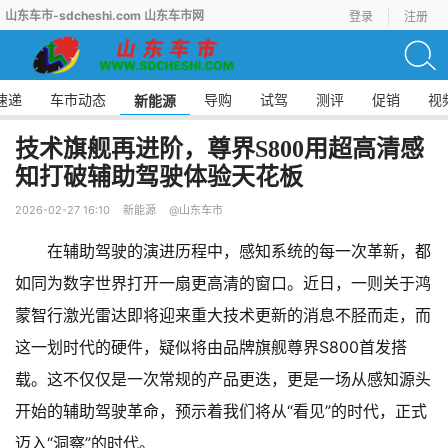
山东车市-sdcheshi.com 山东车市网
登录
注册
速递
车市动态
导购
试驾
测评
促销
视
新能源
技术旗舰再进阶，尊界S800用超高清感
知打破辅助驾驶体验天花板
2026-02-27 16:10
新能源
@山东车市
在辅助驾驶的演进历程中，感知系统的每一次革新，都
如同为数字世界打开一扇更高清的窗口。近日，一则关于鸿
蒙智行激光雷达即将迎来重大技术更新的消息不胫而走，而
这一划时代的硬件，疑似将由品牌旗舰尊界S800首发搭
载。这不仅仅是一次常规的产品更迭，更是一场从感知源头
开始的辅助驾驶革命，预示着我们将从“看见”的时代，正式
迈入“洞察”的时代。