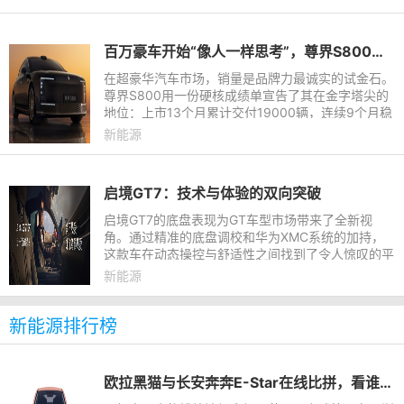
百万豪车开始“像人一样思考”，尊界S800首发ADS 5实测见真章
在超豪华汽车市场，销量是品牌力最诚实的试金石。
尊界S800用一份硬核成绩单宣告了其在金字塔尖的
地位：上市13个月累计交付19000辆，连续9个月稳
居百万豪车销量冠军。但这远非故事的全部。当华为
新能源
乾崑智驾ADS 5宣布首发
启境GT7：技术与体验的双向突破
启境GT7的底盘表现为GT车型市场带来了全新视
角。通过精准的底盘调校和华为XMC系统的加持，
这款车在动态操控与舒适性之间找到了令人惊叹的平
衡。无论是日常驾驶还是极限操控，启境GT7都能为
新能源
驾驶者提供一种独特且令人满
新能源排行榜
欧拉黑猫与长安奔奔E-Star在线比拼，看谁技高一筹？