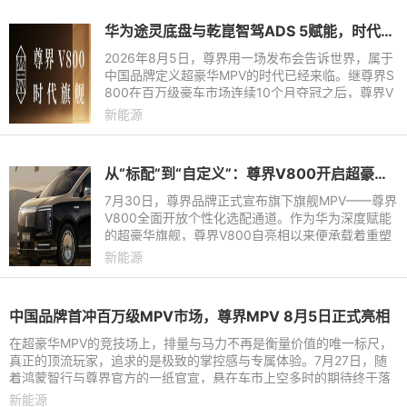
华为途灵底盘与乾崑智驾ADS 5赋能，时代旗舰MPV尊界V800、680上市
2026年8月5日，尊界用一场发布会告诉世界，属于
中国品牌定义超豪华MPV的时代已经来临。继尊界S
800在百万级豪车市场连续10个月夺冠之后，尊界V
800与尊界V680联袂登场，前者起售价76.8万元，
新能源
后者起售价64.8万元。这不仅
从“标配”到“自定义”：尊界V800开启超豪华MPV个性定制新篇章
7月30日，尊界品牌正式宣布旗下旗舰MPV——尊界
V800全面开放个性化选配通道。作为华为深度赋能
的超豪华旗舰，尊界V800自亮相以来便承载着重塑
百万级MPV市场格局的重任。此次选配通道的开
新能源
启，意味着用户将拥有更广阔的
中国品牌首冲百万级MPV市场，尊界MPV 8月5日正式亮相
在超豪华MPV的竞技场上，排量与马力不再是衡量价值的唯一标尺，
真正的顶流玩家，追求的是极致的掌控感与专属体验。7月27日，随
着鸿蒙智行与尊界官方的一纸官宣，悬在车市上空多时的期待终于落
地，尊界时代旗舰MPV将于
新能源