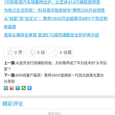
7月新能源汽车销量榜出炉，比亚迪41.9万辆稳居榜首
为悦己生活而来！“科技豪华智能轿车”腾势Z9S开启预售
从“标配”到“自定义”：尊界V800开启超豪华MPV个性定制
新篇章
鬼探头横穿全拿捏 星途ET5城市通勤安全防护再升级
0
赞
0
踩
0
收藏
上一篇:
从途灵龙行到辅助驾驶，为何尊界成了华为技术的“头号玩
家”？
下一篇:
896线量产最高！尊界S800首搭新一代双光路激光雷达
分享到
精彩评论
暂无评论...