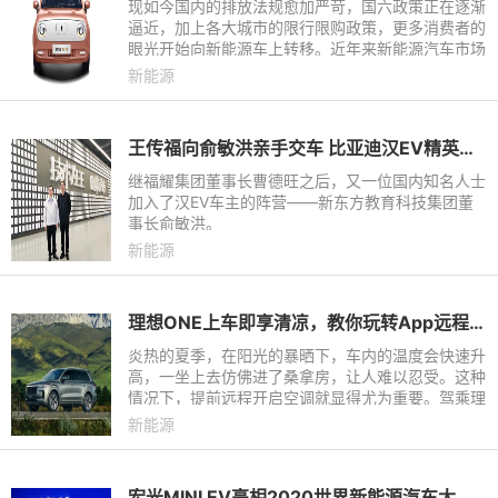
现如今国内的排放法规愈加严苛，国六政策正在逐渐
逼近，加上各大城市的限行限购政策，更多消费者的
眼光开始向新能源车上转移。近年来新能源汽车市场
也在飞速发展，从微型车到紧凑型车再到中大型SUV
新能源
应有尽有。那么在这
王传福向俞敏洪亲手交车 比亚迪汉EV精英车主阵营再壮大
继福耀集团董事长曹德旺之后，又一位国内知名人士
加入了汉EV车主的阵营——新东方教育科技集团董
事长俞敏洪。
新能源
理想ONE上车即享清凉，教你玩转App远程控制空调
炎热的夏季，在阳光的暴晒下，车内的温度会快速升
高，一坐上去仿佛进了桑拿房，让人难以忍受。这种
情况下，提前远程开启空调就显得尤为重要。驾乘理
想ONE，不惧高温酷暑，夏季每一次出行，都从清
新能源
凉的体验开始。
宏光MINI EV亮相2020世界新能源汽车大会 全国政协副主席万钢点赞！