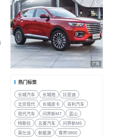
晰
广告
热门标签
长城汽车
长城炮
比亚迪
北京现代
长城皮卡
吉利汽车
现代汽车
问界新M7
蓝山
特斯拉
五菱汽车
问界新M5
英仕派
新能源
尊界S800