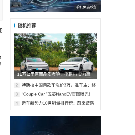
手机免费挖矿
随机推荐
能
品
的
11万公里直面品质考验，小鹏P7实力赢
战史上最不公平测试
特斯拉中国两款车涨价3万，准车主：终
2
于等到反向收割的一天
“Couple Car ”五菱NanoEV官图曝光！
3
内外饰率性潮趣，11月4日开启预订
造车新势力10月销量排行榜：蔚来遭遇
4
“脚踝斩”