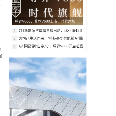
界
尊界V800、尊界V680上市，时代旗舰
MPV开启全维奢适新境
7月新能源汽车销量榜出炉，比亚迪41.9
4
万辆稳居榜首
为悦己生活而来！“科技豪华智能轿车”腾
5
势Z9S开启预售
从“标配”到“自定义”：尊界V800开启超豪
2
将
华MPV个性定制新篇章
起