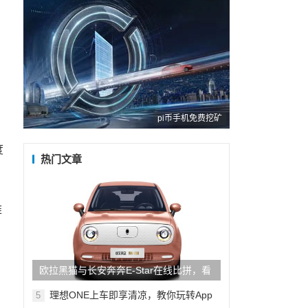
pi币手机免费挖矿
度
热门文章
难
欧拉黑猫与长安奔奔E-Star在线比拼，看
谁技高一筹？
理想ONE上车即享清凉，教你玩转App
5