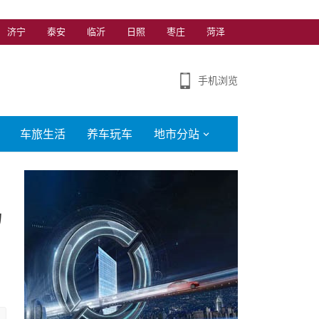
济宁
泰安
临沂
日照
枣庄
菏泽
手机浏览
车旅生活
养车玩车
地市分站
场