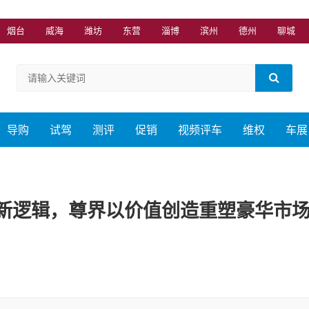
烟台
威海
潍坊
东营
淄博
滨州
德州
聊城
导购
试驾
测评
促销
视频评车
维权
车展
新逻辑，尊界以价值创造重塑豪华市