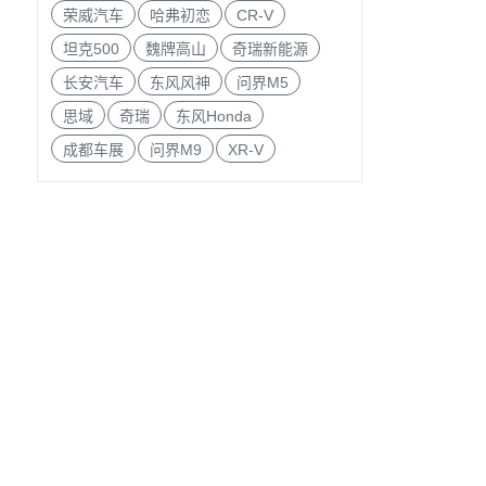
荣威汽车
哈弗初恋
CR-V
坦克500
魏牌高山
奇瑞新能源
长安汽车
东风风神
问界M5
思域
奇瑞
东风Honda
成都车展
问界M9
XR-V