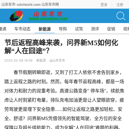
山东车市-sdcheshi.com 山东车市网
登录
注册
速递
车市动态
导购
试驾
测评
促销
视
新能源
节后返程高峰来袭，问界新M5如何化
解“人在囧途”？
2025-02-08 16:09
新能源
@山东车市
春节假期转瞬即逝，又到了打工人依依不舍告别家乡，
踏上返程之路的时刻。然而，每年春节返程高峰，都是一场
对体力和耐力的双重考验。高速公路变身“ 停车场”，续航焦
虑让人时刻紧盯电量，排队充电加油更是让人望眼欲穿，疲
劳驾驶更是埋下安全隐患……如何让返程之路更加轻松、安
全、舒适？问界新M5凭借领先的智能驾驶、全方位的安全
保障以及超长续航能力，成为化解“人在囧途”难题的利器。