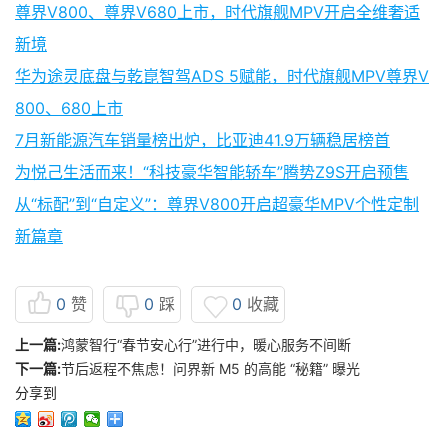
尊界V800、尊界V680上市，时代旗舰MPV开启全维奢适
新境
华为途灵底盘与乾崑智驾ADS 5赋能，时代旗舰MPV尊界V
800、680上市
7月新能源汽车销量榜出炉，比亚迪41.9万辆稳居榜首
为悦己生活而来！“科技豪华智能轿车”腾势Z9S开启预售
从“标配”到“自定义”：尊界V800开启超豪华MPV个性定制
新篇章
0
赞
0
踩
0
收藏
上一篇:
鸿蒙智行“春节安心行”进行中，暖心服务不间断
下一篇:
节后返程不焦虑！问界新 M5 的高能 “秘籍” 曝光
分享到