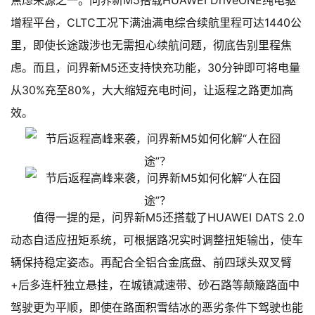
焦虑来源之一。问界新M5搭载HUAWEI DriveONE纯电驱
增程平台，CLTC工况下满油满电综合续航里程可达1440公
里，即使长途跋涉也无需担心续航问题，彻底告别里程焦
虑。而且，问界新M5还支持快充功能，30分钟即可将电量
从30%充至80%，大大缩短充电时间，让返程之路更加高
效。
值得一提的是，问界新M5还搭载了HUAWEI DATS 2.0
动态自适应扭矩系统，可根据路况实时调整扭矩输出，使车
辆保持稳定姿态。再配合全铝合金底盘、前四球头双叉臂
+后多连杆独立悬挂，在城镇减速带、砂石路等颠簸路面中
驾驶更为平顺，即使在路面积雪结冰的恶劣条件下驾驶也能