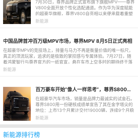
7月30日，尊界品牌正式宣布旗下旗舰MPV——尊界
V800全面开放个性化选配通道。作为华为深度赋能
的超豪华旗舰，尊界V800自亮相以来便承载着重塑
百万级MPV市场格局的重任。此次选配通道的开
新能源
启，意味着用户将拥有更广阔的
中国品牌首冲百万级MPV市场，尊界MPV 8月5日正式亮相
在超豪华MPV的竞技场上，排量与马力不再是衡量价值的唯一标尺，
真正的顶流玩家，追求的是极致的掌控感与专属体验。7月27日，随
着鸿蒙智行与尊界官方的一纸官宣，悬在车市上空多时的期待终于落
地，尊界时代旗舰MPV将于
新能源
百万豪车开始“像人一样思考”，尊界S800首发ADS 5实测见真章
在超豪华汽车市场，销量是品牌力最诚实的试金石。
尊界S800用一份硬核成绩单宣告了其在金字塔尖的
地位：上市13个月累计交付19000辆，连续9个月稳
居百万豪车销量冠军。但这远非故事的全部。当华为
新能源
乾崑智驾ADS 5宣布首发
新能源排行榜