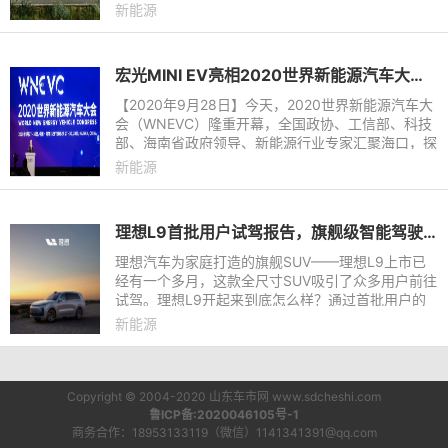
想ONE，不惧高温酷暑，夏季每一次出行，都从清
新能源
凉的体验开始。
宏光MINI EV亮相2020世界新能源汽车大会 全国政协副主席万钢点赞！
【2020年9月28日】今天，2020世界新能源汽车大
会（WNEVC）隆重开幕，全国政协、工信部、科技
部、海南省政府领导、新能源行业专家汇聚海口，探
讨新能源汽车行业未来发展蓝图。上汽通用五菱携旗
新能源
下宏光MINI EV、新宝骏E
理想L9首批用户试驾报告，旗舰级智能驾驶系统深得人心
理想汽车为家庭打造的旗舰SUV——理想L9上市已
经有一个多月，这款全尺寸SUV吸引了众多用户前往
试驾。理想L9开起来到底怎么样？通过首批用户的
试驾反馈来看，理想L9的旗舰级产品实力果然不负
新能源
众望。尤其是理想L9的全自
Copyright © 2004-2020 山东车市网 www.sdcheshi.com
鲁ICP备:2020046105号-1
商务合作：18953133119（微信）1141341391@qq.com