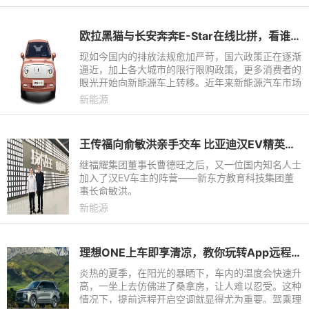
欧拉黑猫与长安奔奔E-Star在线比拼，看谁技高一筹？
现如今国内的排放法规愈加严苛，国六政策正在逐渐
逼近，加上各大城市的限行限购政策，更多消费者的
眼光开始向新能源车上转移。近年来新能源汽车市场
也在飞速发展，从微型车到紧凑型车再到中大型SUV
新能源
应有尽有。那么在这
王传福向俞敏洪亲手交车 比亚迪汉EV精英车主阵营再壮大
继福耀集团董事长曹德旺之后，又一位国内知名人士
加入了汉EV车主的阵营——新东方教育科技集团董
事长俞敏洪。
新能源
理想ONE上车即享清凉，教你玩转App远程控制空调
炎热的夏季，在阳光的暴晒下，车内的温度会快速升
高，一坐上去仿佛进了桑拿房，让人难以忍受。这种
情况下，提前远程开启空调就显得尤为重要。驾乘理