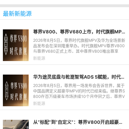
最新新能源
尊界V800、尊界V680上市，时代旗舰MPV开启全维奢适新境
2026年8月5日，尊界时代旗舰MPV及华为全场景新
品发布会在深圳隆重举办。时代旗舰MPV尊界V800
与尊界V680正式上市，其中尊界V800推出尊享
版、行政版和领航版3款配置，售价分别为76.6万元
新能源
起、86.6万元起和101.6万元起；
华为途灵底盘与乾崑智驾ADS 5赋能，时代旗舰MPV尊界V800、680上市
2026年8月5日，尊界用一场发布会告诉世界，属于
中国品牌定义超豪华MPV的时代已经来临。继尊界S
800在百万级豪车市场连续10个月夺冠之后，尊界V
800与尊界V680联袂登场，前者起售价76.8万元，
新能源
后者起售价64.8万元。这不仅
从“标配”到“自定义”：尊界V800开启超豪华MPV个性定制新篇章