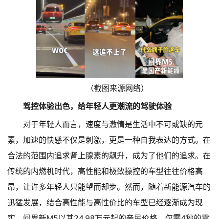
（截图来源网络）
驾控体验出色，给年轻人更潮流的驾驶体验
对于年轻人而言，速度与激情是生活中不可或缺的元
素，加速的快感不仅是刺激，更是一种自我表达的方式。在
合法的范围内追求肾上腺素的飙升，成为了他们的追求。在
传统的内燃机时代，高性能和极致操控的车型往往价格高
昂，让许多年轻人只能望而却步。然而，随着新能源汽车的
迅猛发展，结合高性能与高性价比的车型已经逐渐成为现
实。问界新M5以其24.98万元起的亲民价格、仅需4秒的零