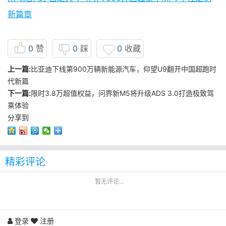
新篇章
0
赞
0
踩
0
收藏
上一篇:
比亚迪下线第900万辆新能源汽车，仰望U9翻开中国超跑时
代新篇
下一篇:
限时3.8万超值权益，问界新M5将升级ADS 3.0打造极致驾
乘体验
分享到
精彩评论
暂无评论...
登录
注册