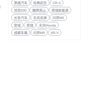
荣威汽车
哈弗初恋
CR-V
极
坦克500
魏牌高山
奇瑞新能源
长安汽车
东风风神
问界M5
思域
奇瑞
东风Honda
成都车展
问界M9
XR-V