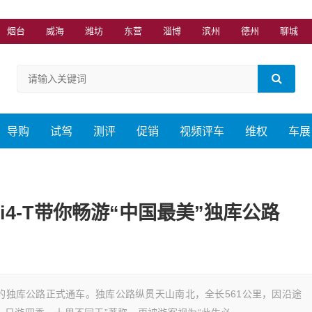
烟台
威海
潍坊
东营
淄博
滨州
德州
聊城
导购
试驾
测评
促销
视频评车
维权
车展
i4-T带你畅游“中国最美”独库公路
”的独库公路正式通车。独库公路纵贯天山南北，全长561公里，因沿途