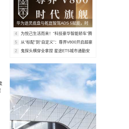
华为途灵底盘与乾崑智驾ADS 5赋能，时
代旗舰MPV尊界V800、680上市
为悦己生活而来！“科技豪华智能轿车”腾
4
势Z9S开启预售
从“标配”到“自定义”：尊界V800开启超豪
5
华MPV个性定制新篇章
鬼探头横穿全拿捏 星途ET5城市通勤安
2
全防护再升级
续
保