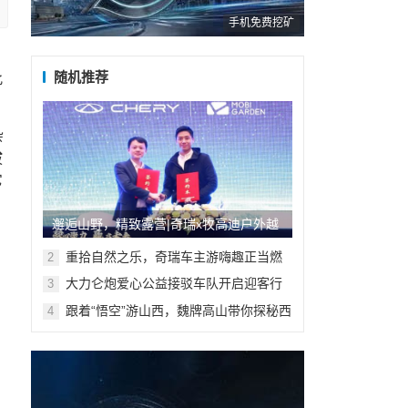
手机免费挖矿
随机推荐
此
杂
拔
它
邂逅山野，精致露营|奇瑞x牧高迪户外越
野系列领潮上新
重拾自然之乐，奇瑞车主游嗨趣正当燃
2
大力仑炮爱心公益接驳车队开启迎客行
3
动 长城炮助推河北文旅发展
跟着“悟空”游山西，魏牌高山带你探秘西
4
游之源