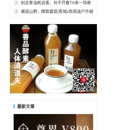
别总拿油耗说事，何不开着TA来一场难
2
忘的泰兰德之旅？
邂逅山野，精致露营|奇瑞x牧高迪户外越
3
野系列领潮上新
广告
，
让
最新文章