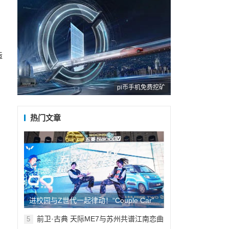
造
，
pi币手机免费挖矿
热门文章
进校园与Z世代一起律动！“Couple Car”
五菱NanoEV组队大学生共创共玩
前卫·古典 天际ME7与苏州共谱江南恋曲
5