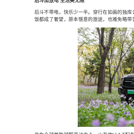
后斗加放电 生活美无限
后斗不带电，快乐少一半。穿行在如画的独库
饭都成了奢望，原本惬意的旅途，也难免略带