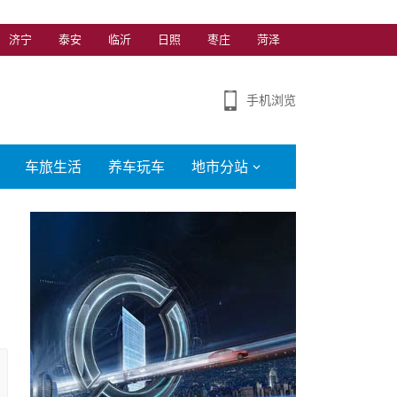
济宁
泰安
临沂
日照
枣庄
菏泽
手机浏览
车旅生活
养车玩车
地市分站