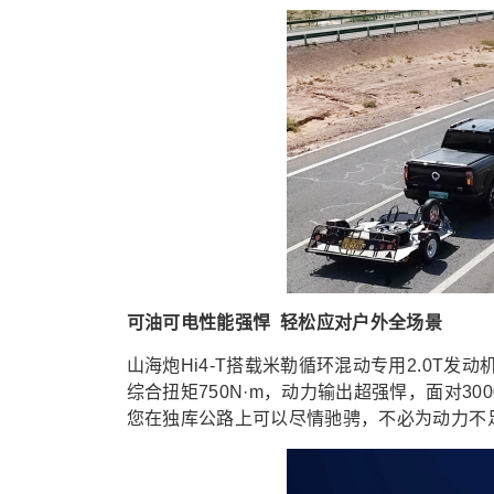
可油可电性能强悍 轻松应对户外全场景
山海炮Hi4-T搭载米勒循环混动专用2.0T发动
综合扭矩750N·m，动力输出超强悍，面对3
您在独库公路上可以尽情驰骋，不必为动力不