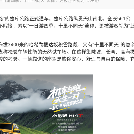
一日游四季，十里不同天”著称，更被游客视为“此生必
路”的独库公路正式通车。独库公路纵贯天山南北，全长561公
暇接，素以“一日游四季，十里不同天”著称，更被游客视为“
拔3400米的哈希勒根达坂积雪路段，又有"十里不同天"的复
，堪称检验车辆性能的天然试车场。在这样集陡坡、长弯、高海
峻的考验。一辆靠谱的座驾是旅途安心、舒适与自由的保障，