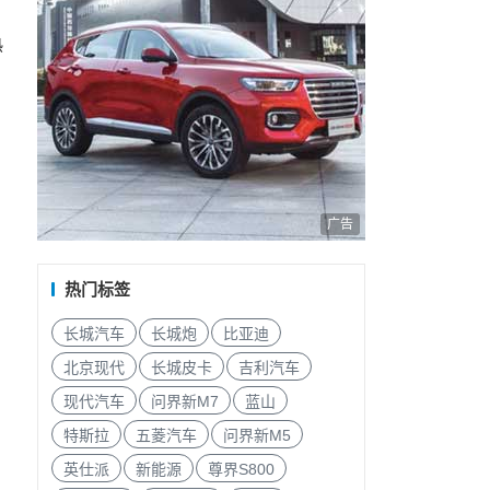
热
广告
热门标签
长城汽车
长城炮
比亚迪
北京现代
长城皮卡
吉利汽车
现代汽车
问界新M7
蓝山
特斯拉
五菱汽车
问界新M5
英仕派
新能源
尊界S800