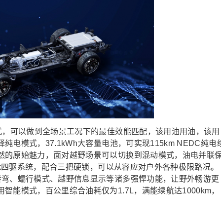
模式，可以做到全场景工况下的最佳效能匹配，该用油用油，该用
模式，37.1kWh大容量电池，可实现115km NEDC纯电
然的原始魅力，面对越野场景可以切换到混动模式，油电并联
ock四驱系统，配合三把硬锁，可以从容应对户外各种极限路况。
转弯、蠕行模式、越野信息显示等诸多强悍功能，让野外畅游更
能模式，百公里综合油耗仅为1.7L，满能续航达1000km，