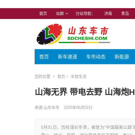
首页
站群
分站导航：
济南
青岛
首页
新车速递
车市动态
新能源
您的位置
首页
车旅生活
山海无界 带电去野 山海炮H
来源:山东车市
2025年06月02日
5月31日，历经漫长冬季，被誉为“中国最美公路