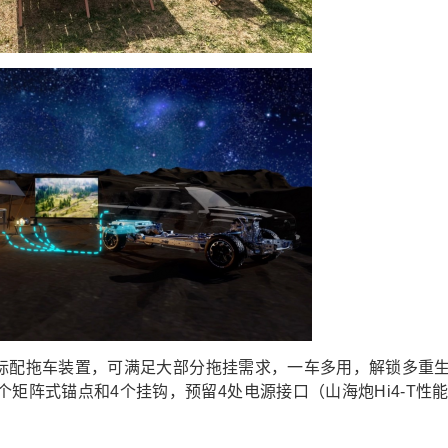
质，标配拖车装置，可满足大部分拖挂需求，一车多用，解锁多重
矩阵式锚点和4个挂钩，预留4处电源接口（山海炮Hi4-T性