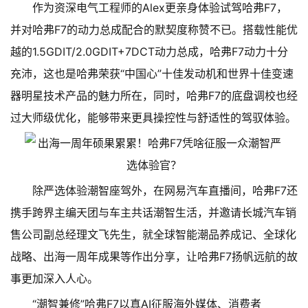
作为资深电气工程师的Alex更亲身体验试驾哈弗F7，
并对哈弗F7的动力总成配合的默契度称赞不已。搭载性能优
越的1.5GDIT/2.0GDIT+7DCT动力总成，哈弗F7动力十分
充沛，这也是哈弗荣获“中国心”十佳发动机和世界十佳变速
器明星技术产品的魅力所在，同时，哈弗F7的底盘调校也经
过大师级优化，能够带来更具操控性与舒适性的驾驭体验。
除严选体验潮智座驾外，在网易汽车直播间，哈弗F7还
携手跨界主编天团与车主共话潮智生活，并邀请长城汽车销
售公司副总经理文飞先生，就全球智能潮品养成记、全球化
战略、出海一周年成果等作出分享，让哈弗F7扬帆远航的故
事更加深入人心。
“潮智兼修”哈弗F7以真AI征服海外媒体、消费者