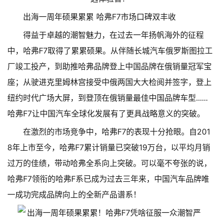
出海一周年硕果累累 哈弗F7市场口碑双丰收
得益于卓越的潮智魅力，在过去一年扬帆海外的征程
中，哈弗F7取得了累累硕果。从伴随长城汽车俄罗斯图拉工
厂竣工投产，到助推哈弗品牌登上中国品牌在俄销量冠军宝
座；从驶进克里姆林宫接受中俄两国大大检阅并签字，登上
纽约时代广场大屏，到登顶在俄销量最佳中国品牌车型......
哈弗F7让中国汽车全球化发展有了更具战略意义的突破。
在激烈的市场竞争中，哈弗F7的表现十分抢眼。自201
8年上市至今，哈弗F7累计销量已突破19万台，以平均月销
过万的佳绩，带动哈弗全系向上突破。可以毫不夸张的说，
哈弗F7领衔的哈弗F系已成为过去三年来，中国汽车品牌唯
一成功完成品牌向上的全新产品谱系！