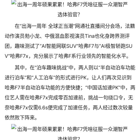
在“出海一周年 全球正当潮”网通社直播间分会场，法籍
动作演员勃小龙、中俄混血影视演员Tina也化身跨界测评
团，趣味测试了“AI智能网联SUV”哈弗F7与“AI极智轿跑SU
V”哈弗F7x，充分展示了哈弗F系行业领先的智能化水平。
其中，在“泊车趣味挑战”中，两人则以“半自动泊车功能
进行泊车”和“人工泊车”的形式进行PK，让人们再次见识到
哈弗F7半自动泊车功能的方便快捷；“中国话加速PK”中，两
位艺人需在哈弗F7x完成零百加速前，挑战一句绕口令，无
奈哈弗F7x仅需6.6s便完成了加速任务，两人经过数次较量
依然败下阵来。