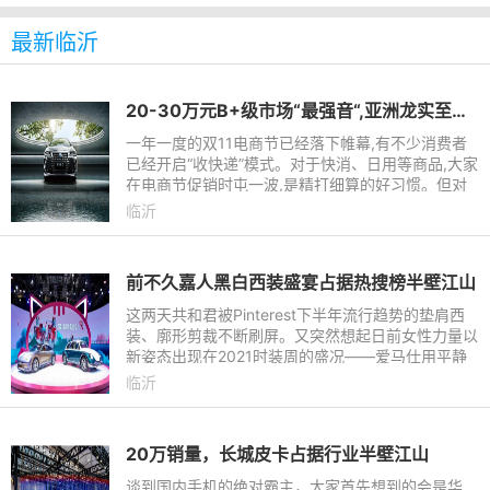
最新临沂
20-30万元B+级市场“最强音“,亚洲龙实至名归
一年一度的双11电商节已经落下帷幕,有不少消费者
已经开启“收快递”模式。对于快消、日用等商品,大家
在电商节促销时屯一波,是精打细算的好习惯。但对
于一些大件商品消费,比如买车,“早买早享受”永远是
临沂
真理,没必要做
前不久嘉人黑白西装盛宴占据热搜榜半壁江山
这两天共和君被Pinterest下半年流行趋势的垫肩西
装、廓形剪裁不断刷屏。又突然想起日前女性力量以
新姿态出现在2021时装周的盛况——爱马仕用平静
的姿态释放女性为自由而穿的理念▲LV酝酿了一场
临沂
无性别的盛宴，将女性英
20万销量，长城皮卡占据行业半壁江山
谈到国内手机的绝对霸主，大家首先想到的会是华