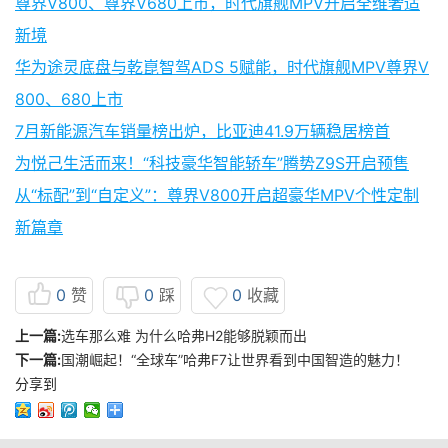
尊界V800、尊界V680上市，时代旗舰MPV开启全维奢适
新境
华为途灵底盘与乾崑智驾ADS 5赋能，时代旗舰MPV尊界V
800、680上市
7月新能源汽车销量榜出炉，比亚迪41.9万辆稳居榜首
为悦己生活而来！“科技豪华智能轿车”腾势Z9S开启预售
从“标配”到“自定义”：尊界V800开启超豪华MPV个性定制
新篇章
0
赞
0
踩
0
收藏
上一篇:
选车那么难 为什么哈弗H2能够脱颖而出
下一篇:
国潮崛起！“全球车”哈弗F7让世界看到中国智造的魅力！
分享到