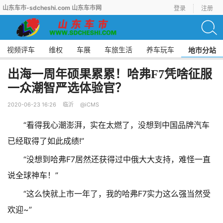
山东车市-sdcheshi.com 山东车市网
登录
注册
视频评车
维权
车展
车旅生活
养车玩车
地市分站
出海一周年硕果累累！哈弗F7凭啥征服
一众潮智严选体验官？
2020-06-23 16:26
临沂
@iCMS
“看得我心潮澎湃，实在太燃了，没想到中国品牌汽车
已经取得了如此成绩!”
“没想到哈弗F7居然还获得过中俄大大支持，难怪一直
说全球神车！”
“这么快就上市一年了，我的哈弗F7实力这么强当然受
欢迎~”