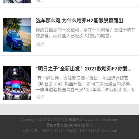
临沂
经连续22年稳坐国内皮
选车那么难 为什么哈弗H2能够脱颖而出
你感受最深的一次触动，是在什么时候？莫过于我在
秀恩爱，而有些人已经步入婚姻的殿堂。
临沂
“明日之子”全新出发！2021款哈弗F7你爱的样子它都有！
“有一群伙伴，比啥都浪漫~”近日，乐团选秀综艺
《明日之子4》热血开播！如同二次元漫画中那样，
一群洋溢着校园青春气息的少年选手向我们走来，初
入“江湖”的他们却个个身怀绝技——视效压倒全场的
临沂
高能电子鼓、让其
Copyright © 2004-2020 山东车市网 www.sdcheshi.com
鲁ICP备:2020046105号-1
商务合作：18953133119（微信）1141341391@qq.com