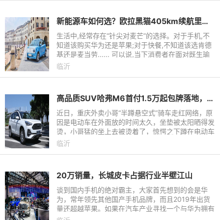
新能源车如何选？欧拉黑猫405km续航里程甩零跑T03八条街
生活中,经常存在“针尖对麦芒”的选择。对于手机,不
知道该购买华为还是苹果;对于快餐,不知道该选肯德
基还是麦当劳...... 可以说,当下消费者在面对既生瑜
何生亮，实力比较接近的产品时，尤其对于追求完
临沂
美、有选择困难
高品质SUV哈弗M6首付1.5万起包牌落地，从此告别单车和摩托
近日，重庆外卖小哥“半蹲悬空式”骑车走红网络，原
因是电动车在外面放的时间太久，坐垫被太阳晒得发
烫，小哥猛的坐上去被烫着了，惊愕之下蹲在电动车
上骑车继续行驶。这一视频引得无数网友评论都说太
临沂
真实了！不得不
20万销量，长城皮卡占据行业半壁江山
谈到国内手机的绝对霸主，大家首先想到的会是华
为，常年领先其他国产手机品牌，而且2019年出货
量还超越苹果。如果在汽车产业寻找一个与华为拥有
相同地位的品牌，长城皮卡绝对是首选。长城皮卡已