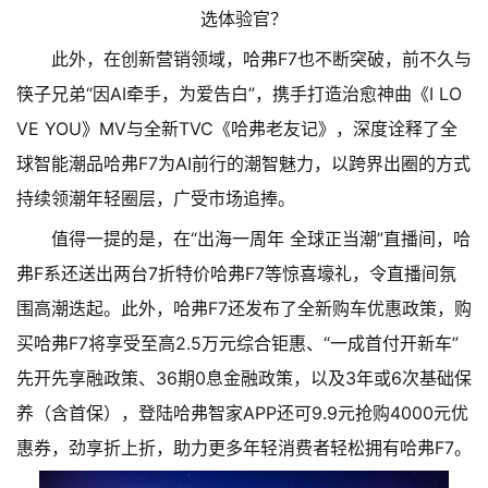
此外，在创新营销领域，哈弗F7也不断突破，前不久与
筷子兄弟“因AI牵手，为爱告白”，携手打造治愈神曲《I LO
VE YOU》MV与全新TVC《哈弗老友记》，深度诠释了全
球智能潮品哈弗F7为AI前行的潮智魅力，以跨界出圈的方式
持续领潮年轻圈层，广受市场追捧。
值得一提的是，在“出海一周年 全球正当潮”直播间，哈
弗F系还送出两台7折特价哈弗F7等惊喜壕礼，令直播间氛
围高潮迭起。此外，哈弗F7还发布了全新购车优惠政策，购
买哈弗F7将享受至高2.5万元综合钜惠、“一成首付开新车”
先开先享融政策、36期0息金融政策，以及3年或6次基础保
养（含首保），登陆哈弗智家APP还可9.9元抢购4000元优
惠券，劲享折上折，助力更多年轻消费者轻松拥有哈弗F7。