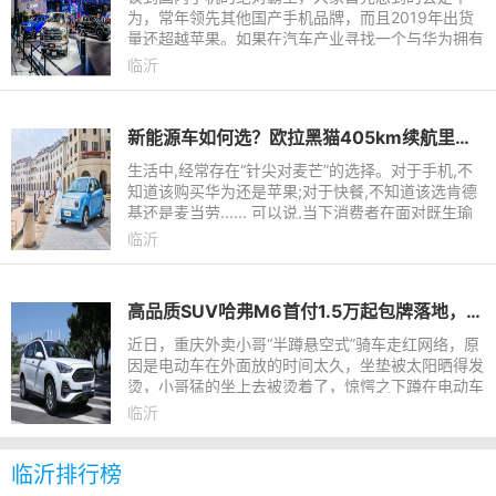
为，常年领先其他国产手机品牌，而且2019年出货
量还超越苹果。如果在汽车产业寻找一个与华为拥有
相同地位的品牌，长城皮卡绝对是首选。长城皮卡已
临沂
经连续22年稳坐国内皮
新能源车如何选？欧拉黑猫405km续航里程甩零跑T03八条街
生活中,经常存在“针尖对麦芒”的选择。对于手机,不
知道该购买华为还是苹果;对于快餐,不知道该选肯德
基还是麦当劳...... 可以说,当下消费者在面对既生瑜
何生亮，实力比较接近的产品时，尤其对于追求完
临沂
美、有选择困难
高品质SUV哈弗M6首付1.5万起包牌落地，从此告别单车和摩托
近日，重庆外卖小哥“半蹲悬空式”骑车走红网络，原
因是电动车在外面放的时间太久，坐垫被太阳晒得发
烫，小哥猛的坐上去被烫着了，惊愕之下蹲在电动车
上骑车继续行驶。这一视频引得无数网友评论都说太
临沂
真实了！不得不
临沂排行榜