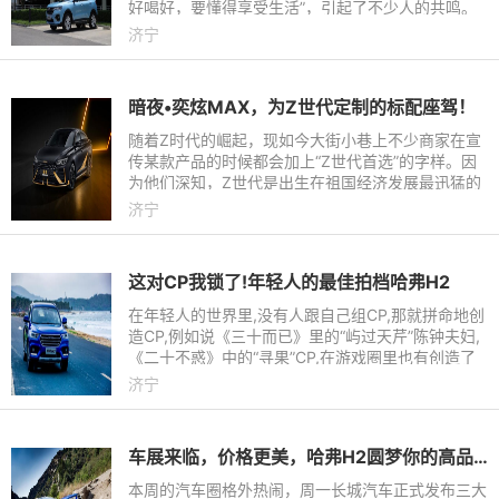
好喝好，要懂得享受生活”，引起了不少人的共鸣。
作为这个时代的主力军，年轻一代时刻面对来自各方
济宁
面的压力，因此享
暗夜•奕炫MAX，为Z世代定制的标配座驾！
随着Z时代的崛起，现如今大街小巷上不少商家在宣
传某款产品的时候都会加上“Z世代首选”的字样。因
为他们深知，Z世代是出生在祖国经济发展最迅猛的
年代，有这优越的生活和一定的消费能力。值得注意
济宁
的是，Z世代的消费
这对CP我锁了!年轻人的最佳拍档哈弗H2
在年轻人的世界里,没有人跟自己组CP,那就拼命地创
造CP,例如说《三十而已》里的“屿过天芹”陈钟夫妇,
《二十不惑》中的“寻果”CP,在游戏圈里也有创造了
经典“二打五”的水手组合。难道,真的没有一个适合年
济宁
轻人的最佳
车展来临，价格更美，哈弗H2圆梦你的高品质生活
本周的汽车圈格外热闹，周一长城汽车正式发布三大