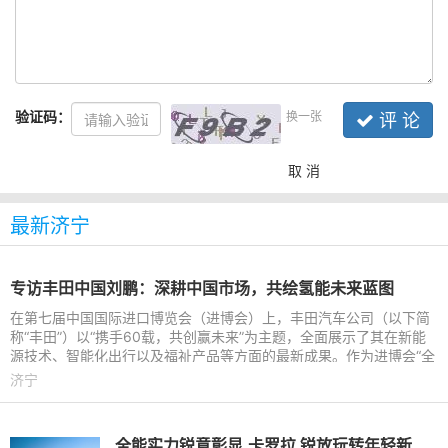
验证码：
换一张
评 论
取 消
最新济宁
专访丰田中国刘鹏：深耕中国市场，共绘氢能未来蓝图
在第七届中国国际进口博览会（进博会）上，丰田汽车公司（以下简
称“丰田”）以“携手60载，共创赢未来”为主题，全面展示了其在新能
源技术、智能化出行以及福祉产品等方面的最新成果。作为进博会“全
勤生”，丰田此
济宁
全能实力锐意彰显,卡罗拉 锐放玩转年轻新主张