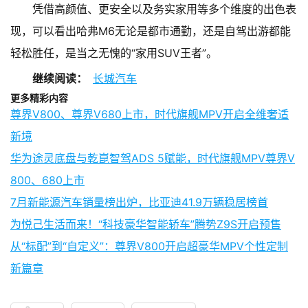
凭借高颜值、更安全以及务实家用等多个维度的出色表
现，可以看出哈弗M6无论是都市通勤，还是自驾出游都能
轻松胜任，是当之无愧的“家用SUV王者”。
继续阅读：
长城汽车
更多精彩内容
尊界V800、尊界V680上市，时代旗舰MPV开启全维奢适
新境
华为途灵底盘与乾崑智驾ADS 5赋能，时代旗舰MPV尊界V
800、680上市
7月新能源汽车销量榜出炉，比亚迪41.9万辆稳居榜首
为悦己生活而来！“科技豪华智能轿车”腾势Z9S开启预售
从“标配”到“自定义”：尊界V800开启超豪华MPV个性定制
新篇章