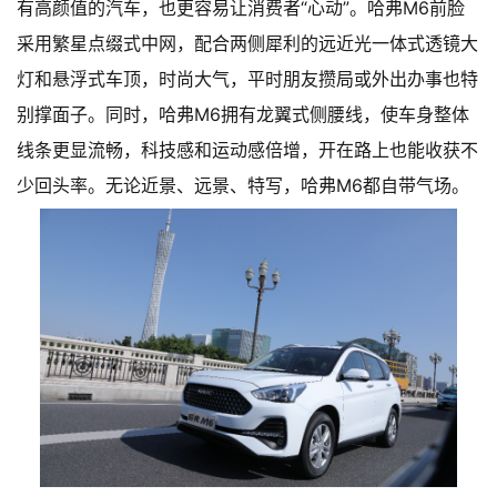
有高颜值的汽车，也更容易让消费者“心动”。哈弗M6前脸
采用繁星点缀式中网，配合两侧犀利的远近光一体式透镜大
灯和悬浮式车顶，时尚大气，平时朋友攒局或外出办事也特
别撑面子。同时，哈弗M6拥有龙翼式侧腰线，使车身整体
线条更显流畅，科技感和运动感倍增，开在路上也能收获不
少回头率。无论近景、远景、特写，哈弗M6都自带气场。