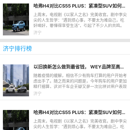
哈弗H4对比CS55 PLUS：紧凑型SUV如何选？
上周末，电视剧《以家人之名》完美收官。剧中李尖
尖的人生哲学：“遇到烦心事，不要太为难自己，吃
好喝好，要懂得享受生活”，引起了不少人的共鸣。
作为这个时代的主力军，年轻一代时刻面对来自各方
济宁
面的压力，因此享
济宁排行榜
以旧换新怎么做到最省钱， WEY品牌至高享零折旧置换
随着疫情的缓解，相信不少有购车打算的用户开始考
虑出手了。随之而来的问题是，今年购车的用户更加
精打细算，这对于车企无疑又是一次比拼对用户表现
诚意的时刻。始终以用户为本的WEY品牌先人一
济宁
步，推出系列购车举措，
哈弗H4对比CS55 PLUS：紧凑型SUV如何选？
上周末，电视剧《以家人之名》完美收官。剧中李尖
尖的人生哲学：“遇到烦心事，不要太为难自己，吃