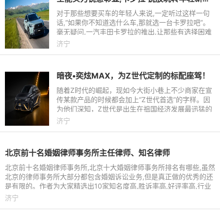
对于那些想要买车的年轻人来说,一定听过这样一句
话,“如果你不知道选什么车,那就选一台卡罗拉吧”。
毫无疑问,一汽丰田卡罗拉的推出,让那些有选择困难
的用户们,找到了不会出错的答案。而到了2022年,在
济宁
消费者需求升级的
暗夜•奕炫MAX，为Z世代定制的标配座驾！
随着Z时代的崛起，现如今大街小巷上不少商家在宣
传某款产品的时候都会加上“Z世代首选”的字样。因
为他们深知，Z世代是出生在祖国经济发展最迅猛的
年代，有这优越的生活和一定的消费能力。值得注意
济宁
的是，Z世代的消费
北京前十名婚姻律师事务所主任律师、知名律师
北京前十名婚姻律师事务所,北京十大婚姻律师事务所排名有哪些,虽然
北京的律师事务所大部分都包含婚姻诉讼业务,但是真正做的优秀的还
是有限的。作者为大家精选出10家知名度高,胜诉率高,好评率高,行业
内及当事人高度认
济宁