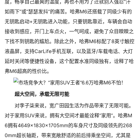
度，畅享自己最爽的温度，再也不用为了迁就别人强忍“汗
如雨下”或“瑟瑟发抖”的痛苦。哈弗M6还搭载了同级少有的
无钥匙启动+无钥匙进入功能，只要钥匙靠近，车辆会自动
接收到感应，开门上车点火，一气呵成，避免了众目睽睽之
下找不到钥匙的尴尬。除此之外，哈弗M6标配了8英寸触控
液晶屏，支持CarLife手机互联，以及蓝牙/车载电话、大灯
延时关闭等便捷性设备，这个配置水准同级独有，诠释了哈
弗M6超高的性价比。
超大空间，承载无限可能
对李子柒来说，宽广田园生活为作品带来了无限可能。
对于家用SUV来说，拥有大空间才最能诠释“家用”。哈弗M
6拥有4649×1830×1705mm的车身尺寸及同级领先的268
0mm超长轴距，带来宽敞舒适的前后排乘坐空间，尤其是