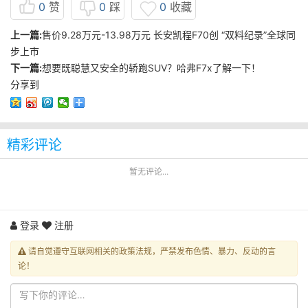
0
赞
0
踩
0
收藏
上一篇:
售价9.28万元-13.98万元 长安凯程F70创 “双料纪录”全球同
步上市
下一篇:
想要既聪慧又安全的轿跑SUV？哈弗F7x了解一下！
分享到
精彩评论
暂无评论...
登录
注册
请自觉遵守互联网相关的政策法规，严禁发布色情、暴力、反动的言
论！