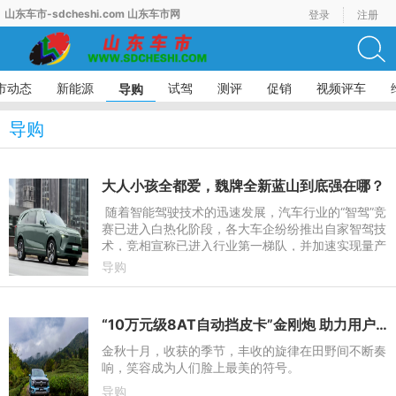
山东车市-sdcheshi.com 山东车市网
登录
注册
市动态
新能源
试驾
测评
促销
视频评车
导购
导购
大人小孩全都爱，魏牌全新蓝山到底强在哪？
随着智能驾驶技术的迅速发展，汽车行业的“智驾”竞
赛已进入白热化阶段，各大车企纷纷推出自家智驾技
术，竞相宣称已进入行业第一梯队，并加速实现量产
上市。然而，这些技术在真实场景中究竟是否好用，
导购
能否真正
“10万元级8AT自动挡皮卡”金刚炮 助力用户高效创富
金秋十月，收获的季节，丰收的旋律在田野间不断奏
响，笑容成为人们脸上最美的符号。
导购