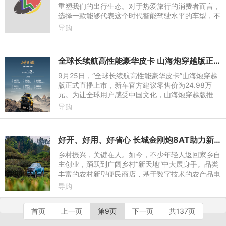
重塑我们的出行生态。对于热爱旅行的消费者而言，
选择一款能够代表这个时代智能驾驶水平的车型，不
仅是一种对科技的向往，更是对生活品质的不懈追
导购
求。那么，驾驭一款
全球长续航高性能豪华皮卡 山海炮穿越版正式上市 售价24.98万元
9月25日，“全球长续航高性能豪华皮卡”山海炮穿越
版正式直播上市，新车官方建议零售价为24.98万
元。为让全球用户感受中国文化，山海炮穿越版推
出“墨黑”“金甲”两款国潮配色。购车用户还可尊享“金
导购
融礼、置换礼、
好开、好用、好省心 长城金刚炮8AT助力新时代奋斗者畅行创富路
乡村振兴，关键在人。如今，不少年轻人返回家乡自
主创业，踊跃到广阔乡村“新天地”中大展身手。品类
丰富的农村新型便民商店，基于数字技术的农产品电
商，田间地头飞翔着无人机的无人智慧农场，乡村振
导购
兴的画卷已徐徐
首页
上一页
第9页
下一页
共137页