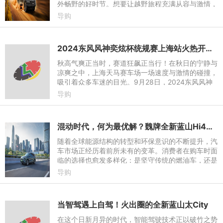
外畅野的好时节。想要让越野旅程充满从容与激情，
一辆能够带你纵擎户外的座驾必不可少。全新上市的
导购
2.4T越野炮，拥有
2024东风风神奕炫杯统规赛上海站火热开赛 精英车手激战天马赛道
秋高气爽正当时，赛道狂飙正当行！在秋日的宁静与
凉爽之中，上海天马赛车场一场速度与激情的碰撞，
吸引着众多车迷的目光。9月28日，2024东风风神
奕炫杯统规赛再度火热开启，这也是今年在天马赛车
导购
场举行的第四场奕炫杯
混动时代，何为最优解？魏牌全新蓝山Hi4性能版降维打击“新势力”
随着全球能源结构的转型和环保意识的不断提升，汽
车市场正经历着前所未有的变革。消费者在购车时面
临的选择也愈发多样化：是坚守传统的燃油车，还是
拥抱未来的纯电动车，亦或是选择介于两者之间的混
导购
合动力车？这一选
当智驾遇上自驾！火出圈的全新蓝山太City
在这个日新月异的时代，智能驾驶技术正以破竹之势