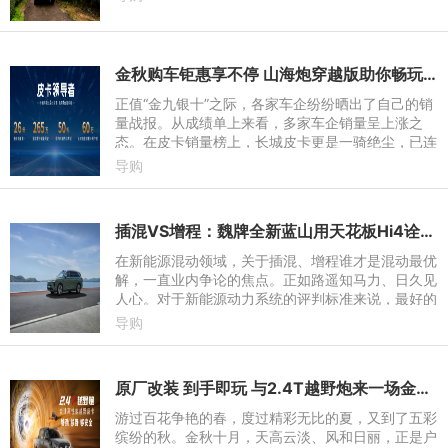
金秋购车钜惠享不停 山海炮穿越版助你畅玩户外全场景
正值“金九银十”之际，各家车企纷纷晒出了自己的销
量战报。从成绩单上来看，多家车企销量呈上涨之
态。在皮卡销量榜上，长城皮卡更是一骑绝尘，已连
续26年销量第一，全球累计销量突破265万辆；长城
导购
炮全球累计销量突破
插混VS增程：魏牌全新蓝山用天花板Hi4诠释都市家庭用车最优解
在新能源混动领域，关于插混、增程谁才是混动最优
解，一直业内争论的焦点。正如路遥知马力、日久见
人心。对于新能源动力系统的评判标准来说，最好的
答案就是路上见。近日，一位媒体博主驾驶着魏牌全
导购
新蓝山从阿拉善到
原厂改装 到手即玩 与2.4T越野炮来一场金秋户外探险之旅
游过百花争艳的春，度过精彩无比的夏，又到了五彩
缤纷的秋。金秋十月，天高云淡、风和日丽，正是户