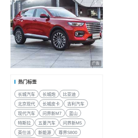
广告
热门标签
长城汽车
长城炮
比亚迪
北京现代
长城皮卡
吉利汽车
现代汽车
问界新M7
蓝山
特斯拉
五菱汽车
问界新M5
英仕派
新能源
尊界S800
无