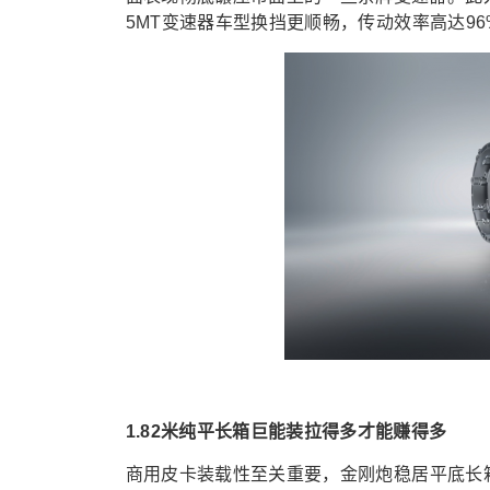
5MT
变速器
车型
换挡
更
顺畅
，传动效率高达9
1.82米纯平长箱巨能装拉得多才能赚得多
商用皮卡
装载
性
至关重要
，
金刚炮稳居
平底长