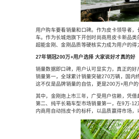
用户购车要看销量和口碑。
作为皮卡领导
者，
车
。作为长城炮旗下
开创时尚商用皮卡新品类
超能金刚、金刚品质等硬核实力
成为
用户
的得
27年销冠200万+用户选择 大家说好才真的好
销量
数据
即口碑，
用户
认可
显
实力
，
真正的好
销量第一，
全球累计销量突破270万辆，国内
这不仅是
品牌
销量的自信，
更是200万
+
用户的
其中，
金刚炮上市三
年，广受用户信赖，凭借
第二、纯平长箱车型市场销量第一，在9
万
-1
内商用自动挡皮卡的标杆
，
以品质赢得市场，