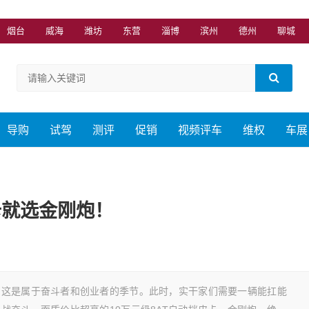
烟台
威海
潍坊
东营
淄博
滨州
德州
聊城
导购
试驾
测评
促销
视频评车
维权
车展
卡就选金刚炮！
，这是属于奋斗者和创业者的季节。此时，实干家们需要一辆能扛能