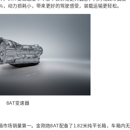
6%，动力损耗小，
带来更好的驾驶感受
，
装载运输更轻松
。
8AT变速器
箱市场销量第一
。
金刚炮8AT配备
了
1.82米纯平长箱
，车
箱内