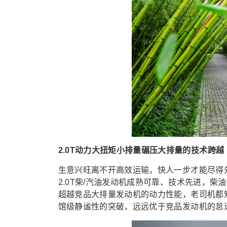
2.0T动力大扭矩小排量碾压大排量的技术跨越
生意
兴旺离不开高效运输，
快人一步才能尽得
2.0T柴/汽油
发动机
成熟可靠、技术先进
，
柴油
超越
竞品
大排量发动机的动力性能
，
老司机都
馆级静谧性的突破
，
远远优
于竞
品
发动机的怠