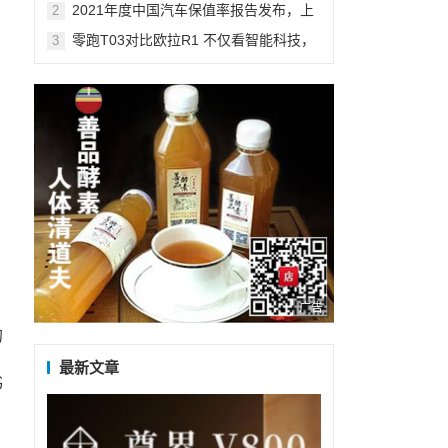
2021年度中国汽车保值率报告发布，上
2
汽乘用车旗下多款车型登顶细分市场冠
零跑T03对比欧拉R1 不仅看智能科技，
3
军！
还得看综合实力！
广告
的
最新文章
书