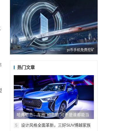
之
pi币手机免费挖矿
年
热门文章
型
国
哈弗初恋：车圈“初恋脸”可不是谁都能当
的！
设计风格全面革新，三好SUV博越家族
5
迎来X新灵魂