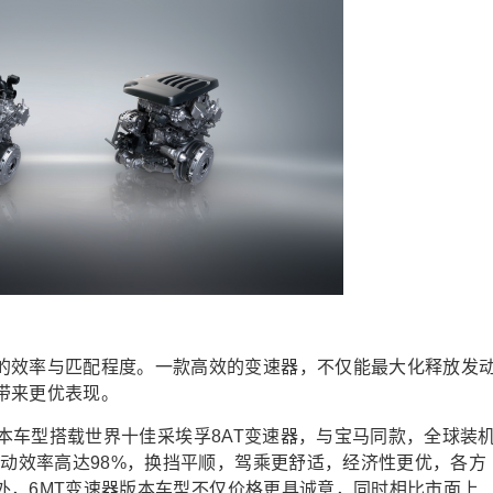
的效率与匹配程度。一款高效的变速器，不仅能最大化释放发
带来更优表现。
版本车型
搭
载世界十佳采埃孚8AT变速器，与宝马同款，全球装
传动效率高达98%，换挡平顺，驾乘更舒适
，经济性更优，
各方
外，
6MT
变速器
版本车型
不仅
价格更具诚意，同时
相比市面上