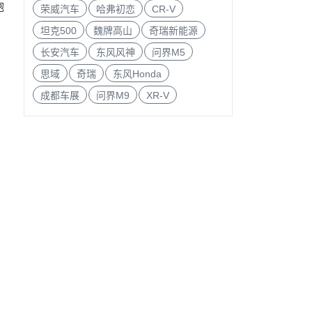
炮
荣威汽车
哈弗初恋
CR-V
坦克500
魏牌高山
奇瑞新能源
长安汽车
东风风神
问界M5
思域
奇瑞
东风Honda
成都车展
问界M9
XR-V