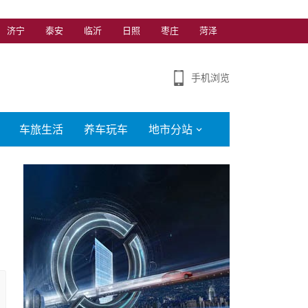
济宁
泰安
临沂
日照
枣庄
菏泽
手机浏览
车旅生活
养车玩车
地市分站