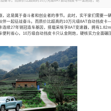
战奋斗。而质价比超高的10万元级8AT自动挡皮卡—金刚炮，绝
涨，
这是属于奋斗者
和创业者
的季节
。此时，
实干家们需要
一
伙伴
一起征战奋斗
。
而
质
价比超高的
10
万元级
8AT自动挡皮卡
卡连续
27
年销冠造车基因，搭载
采埃孚8AT
变速器，拥有
1.82m
车便利省心，
10万级自动挡
皮卡
只认金刚炮，
硬核实力全面碾