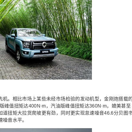
先机。
相比
市场上
某
些
未
经市场检验
的发动机型
，
金刚炮搭载
版峰值扭矩达400N·m
，
汽油版峰值扭矩达360N·m，
媲美甚至
知道扭矩大拉货爬坡更有劲
，
同时
更
实现
怠速噪音
46.6分贝图
速噪音水平
。