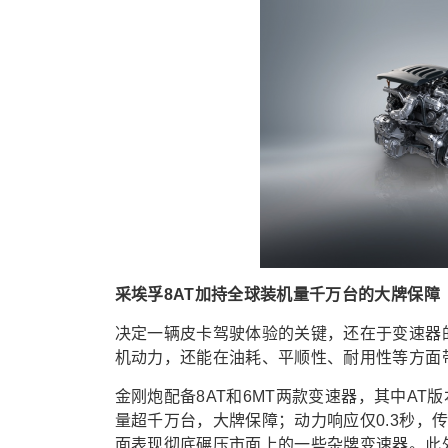
采埃孚8AT加持全球装机量千万台的大牌保障
决定一辆皮卡驾驶体验的关键，还在于变速器
机动力，还能在油耗、平顺性、耐用性等方面
金刚炮配备8AT和6MT两款变速
器
，其中
AT
量超千万台，大牌保障；
动力响应仅0.3秒，
面表现彻底碾压市面上的一些杂牌变速器
。
此