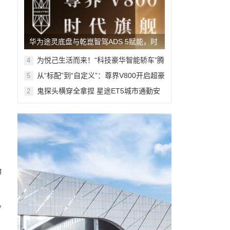
华为途灵底盘与乾崑智驾ADS 5赋能，时
代旗舰MPV尊界V800、680上市
为悦己生活而来！“科技豪华智能轿车”腾
4
势Z9S开启预售
从“标配”到“自定义”：尊界V800开启超豪
5
华MPV个性定制新篇章
鬼探头横穿全拿捏 星途ET5城市通勤安
2
全防护再升级
动
机