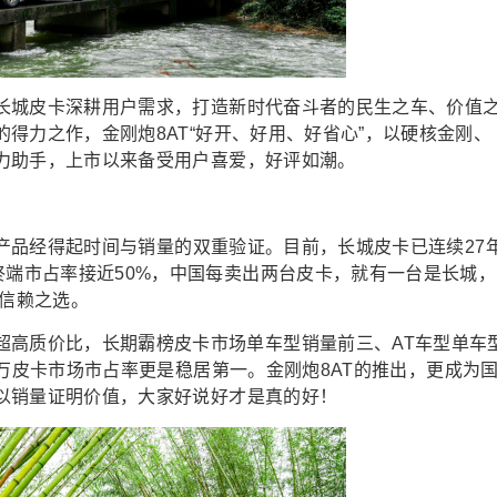
长城
皮卡
深耕用户需求，打造
新时代奋斗者
的
民生之车、
价值
的
得力之作，
金刚炮
8AT“好开、好用、好省心”，以硬核金刚、
力助手
，
上市以来备受用户喜爱
，好评如潮
。
产品经得起时间与销量的双重验证
。
目前，
长
城皮卡
已连续
27
终端市占率接近50%
，
中国每卖出两台皮卡，就有一台是长城
，
信赖之选。
超高质价比，长期霸榜皮卡市场单车型销量前三、
AT车型单车
2万
皮卡市场
市占率更是稳居第一。
金刚炮
8AT的
推出
，
更
成为
以销量证明价值
，
大家好
说好
才
是真的好
！