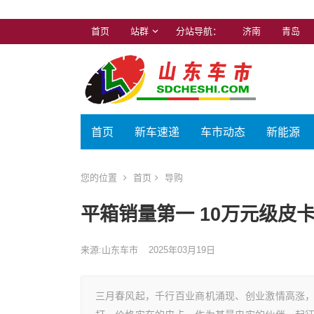
首页
站群
分站导航：
济南
青岛
首页
新车速递
车市动态
新能源
您的位置
首页
导购
平箱销量第一 10万元级皮
来源:山东车市
2025年03月19日
三月春风起，千行百业商机涌现、创业激情高涨