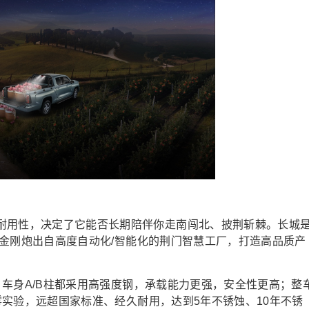
耐用性，决定了它能否长期陪伴你走南闯北、披荆斩棘。
长城
金刚炮
出自
高度自动化/智能化
的
荆门智慧工厂，打造高品质产
，
车身
A/B
柱都采用高强度钢，
承载能力更强，安全性更高；
整
盐雾实验，远超国家标准、经久耐用，达到5年不锈蚀、10年不锈