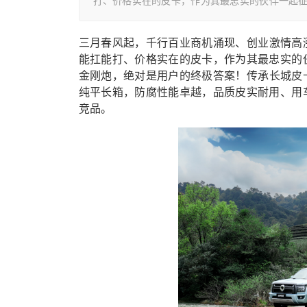
打、价格实在的皮卡，作为其最忠实的伙伴一起征
三月春风起，
千行百业
商机涌现
、创业激情高
能扛能打、价格实在的皮卡，
作为其
最忠实的
金刚炮，绝对是用户的
终极答案
！
传承长城皮
纯平长箱，
防腐性能卓越，品质
皮实耐用
、用
竞品
。