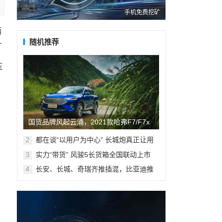
手机免费挖矿
辆
随机推荐
—
压
国货品牌风起云涌，2021款哈弗F7/F7x
凭潮智前来圈粉
都在谈“以用户为中心” 长城炮真正让用
2
户站C位
实力“带货” 风骏5长货箱全国联动上市
3
长安、长城、奇瑞齐推插混，比亚迪推
4
DM-p，谁会火？