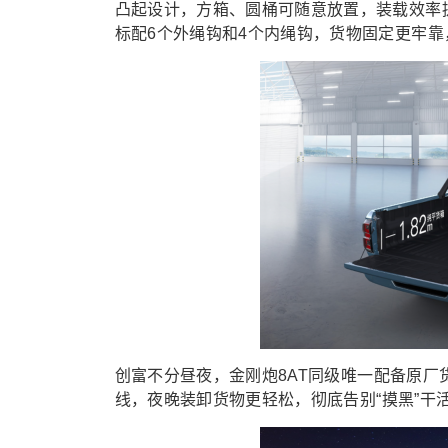
凸起设计，方箱、圆桶可随意放置，装载效率提
标配6个外绳钩和4个内绳钩，货物固定更牢
创富
不
分昼夜，金刚炮8AT同级唯一配备原
线
，
夜
晚装卸货物更轻松，彻底告别“摸黑”干