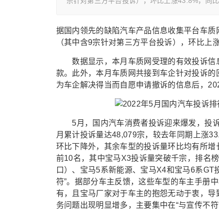
宗针对第三方平台投诉），环比上涨43.8%，同
据国内领先的缺陷汽车产品信息收集平台车质网统
（其中含9宗针对第三方平台投诉），环比上涨4
数据显示，本月车质网受理的有效投诉信息共
款。此外，本月车质网共接到车企针对投诉的回
为车企解决得当而自愿申请撤诉的信息后，20
5月，国内汽车消费者投诉迎来爆发，投诉量
月累计投诉量达48,079宗，较去年同期上涨
环比下降外，其余车型的投诉量环比均有所增长
前10名，其中宝马X3投诉量突破千宗，排名榜
口）、宝马5系新能源、宝马X4和宝马6系G
符”。据部分车主反馈，这些车型的车主手册
有，且宝马厂家对于车主的抱怨无动于衷，导
务问题出现明显增多，主要集中在“与宣传不符”