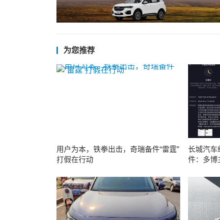
为您推荐
用户为本，铁拳出击，奇瑞备件“雷霆”
长城汽车
打假在行动
件：多博