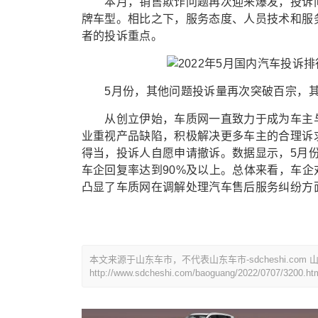
本月，销售欺诈问题再次迎来爆发，投诉问
牌车型。相比之下，服务态度、人员技术和服
者的投诉重点。
5月份，其他问题投诉量再次突破百宗，其中
从创立伊始，车质网一直致力于成为车主与
业重视产品缺陷，积极解决更多车主的合理诉求。
得当，投诉人自愿申请撤诉。数据显示，5月份投
车企回复率达到90%及以上。总体来看，车
凸显了车质网在调解处理汽车售后服务纠纷方
本文来源于山东车市，不代表山东车市-sdcheshi.co
http://www.sdcheshi.com/baoguang/2022/0707/3200.ht