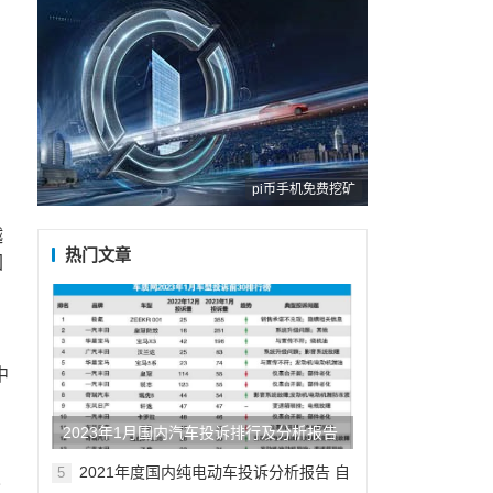
pi币手机免费挖矿
越
热门文章
回
中
2023年1月国内汽车投诉排行及分析报告
吉利极氪“夺魁”
2021年度国内纯电动车投诉分析报告 自
5
量