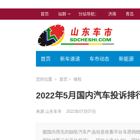
首页
站群
分站导航：
济南
青岛
首页
新车速递
车市动态
新能源
您的位置
首页
维权
2022年5月国内汽车投诉
来源:山东车市
2022年07月07日
据国内领先的缺陷汽车产品信息收集平台车质网统计，