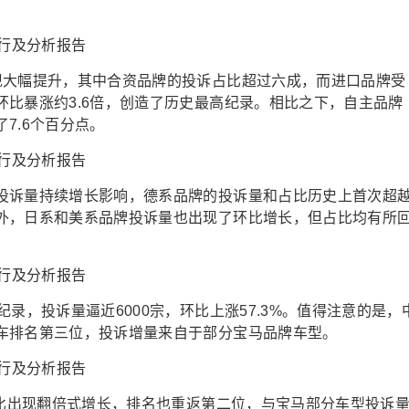
大幅提升，其中合资品牌的投诉占比超过六成，而进口品牌受
比暴涨约3.6倍，创造了历史最高纪录。相比之下，自主品牌
7.6个百分点。
诉量持续增长影响，德系品牌的投诉量和占比历史上首次超
外，日系和美系品牌投诉量也出现了环比增长，但占比均有所
，投诉量逼近6000宗，环比上涨57.3%。值得注意的是，
车排名第三位，投诉增量来自于部分宝马品牌车型。
比出现翻倍式增长，排名也重返第二位，与宝马部分车型投诉