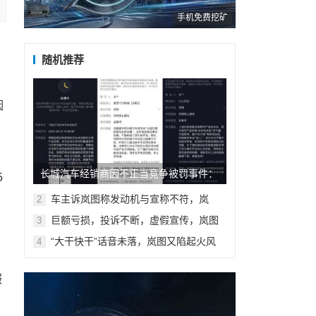
手机免费挖矿
随机推荐
因
长城汽车经销商因不正当竞争被罚事件：
5
多博主宣称相关视频被下架
车主诉岚图称发动机与宣称不符，岚
2
单
图：媒体自发报道信息不准
巨额亏损，投诉不断，虚假宣传，岚图
3
汽车劣迹斑斑未来何去何从
“大干快干”话音未落，岚图又陷起火风
4
波？
服