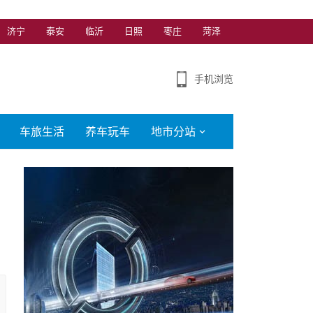
济宁
泰安
临沂
日照
枣庄
菏泽
手机浏览
车旅生活
养车玩车
地市分站