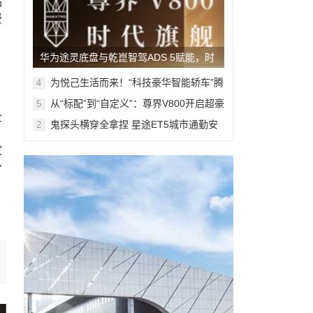
品
费
华为途灵底盘与乾崑智驾ADS 5赋能，时
代旗舰MPV尊界V800、680上市
为悦己生活而来！“科技豪华智能轿车”腾
4
势Z9S开启预售
从“标配”到“自定义”：尊界V800开启超豪
5
华MPV个性定制新篇章
企
鬼探头横穿全拿捏 星途ET5城市通勤安
2
全防护再升级
家
分