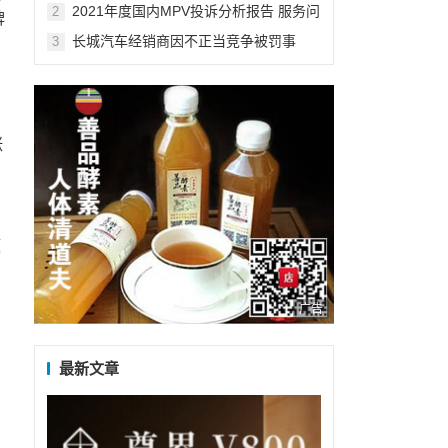
主新款涨幅大
2021年度国内MPV投诉分析报告 服务问
2
牌
题突出
长城汽车经销商因不正当竞争被罚事
3
件：多博主宣称相关视频被下架
混
涨
题
广告
最新文章