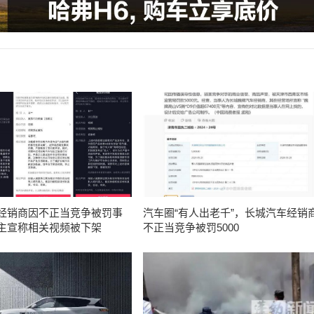
经销商因不正当竞争被罚事
汽车圈“有人出老千”，长城汽车经销
主宣称相关视频被下架
不正当竞争被罚5000